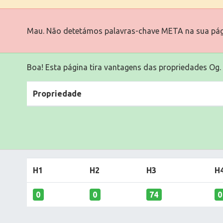
Mau. Não detetámos palavras-chave META na sua pág
Boa! Esta página tira vantagens das propriedades Og.
Propriedade
H1
H2
H3
H
0
0
74
0