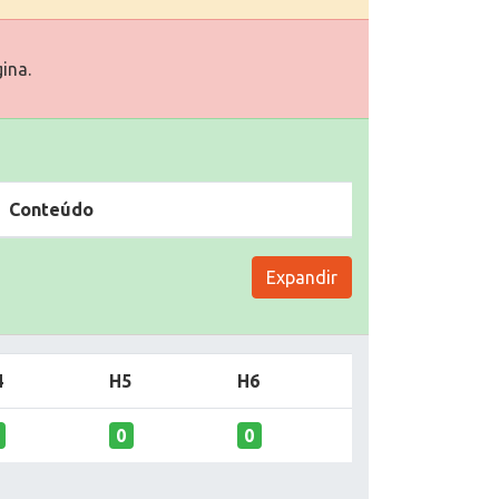
ina.
Conteúdo
Expandir
4
H5
H6
0
0