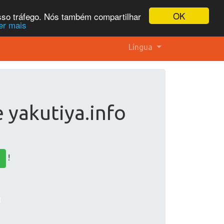
OK
osso tráfego. Nós também compartilhar
er mais
Língua
e yakutiya.info
!