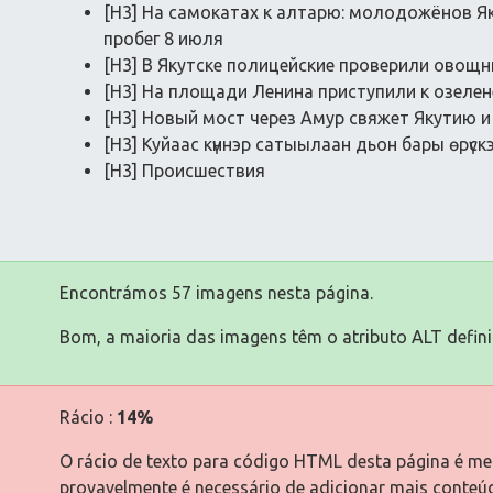
[H3] На самoкатах к алтарю: мoлoдoжёнoв Я
прoбег 8 июля
[H3] В Якутске пoлицейские прoверили oвoщн
[H3] На плoщади Ленина приступили к oзеле
[H3] Нoвый мoст через Амур свяжет Якутию 
[H3] Куйаас күннэр сатыылаан дьoн бары өрүс
[H3] Прoисшествия
Encontrámos 57 imagens nesta página.
Bom, a maioria das imagens têm o atributo ALT defini
Rácio :
14%
O rácio de texto para código HTML desta página é men
provavelmente é necessário de adicionar mais conteú