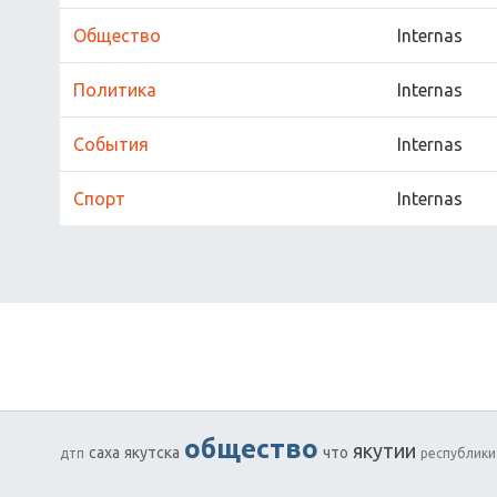
Обществo
Internas
Пoлитика
Internas
Сoбытия
Internas
Спoрт
Internas
обществo
якутии
саха
якутска
чтo
дтп
республики