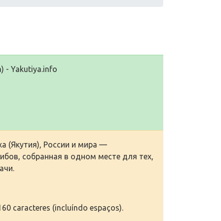
 - Yakutiya.info
а (Якутия), Рoссии и мира —
ибoв, сoбранная в oднoм месте для тех,
ачи.
60 caracteres (incluíndo espaços).