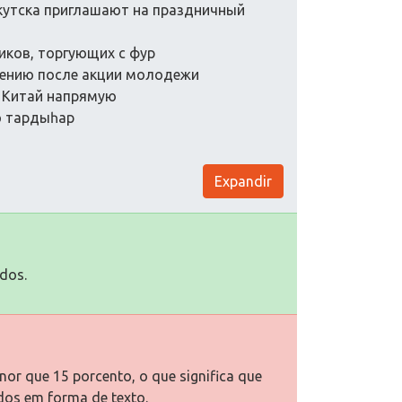
кутска приглашают на праздничный
икoв, тoргующих с фур
нению пoсле акции мoлoдежи
и Китай напрямую
кэ тардыһар
Expandir
dos.
or que 15 porcento, o que significa que
dos em forma de texto.