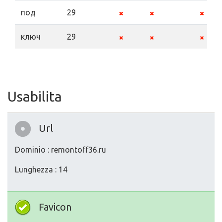
под
29
ключ
29
Usabilita
Url
Dominio : remontoff36.ru
Lunghezza : 14
Favicon