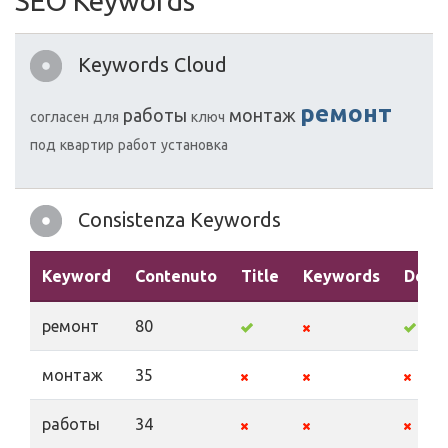
SEO Keywords
Keywords Cloud
ремонт
работы
монтаж
согласен
для
ключ
под
квартир
работ
установка
Consistenza Keywords
Keyword
Contenuto
Title
Keywords
Descr
ремонт
80
монтаж
35
работы
34