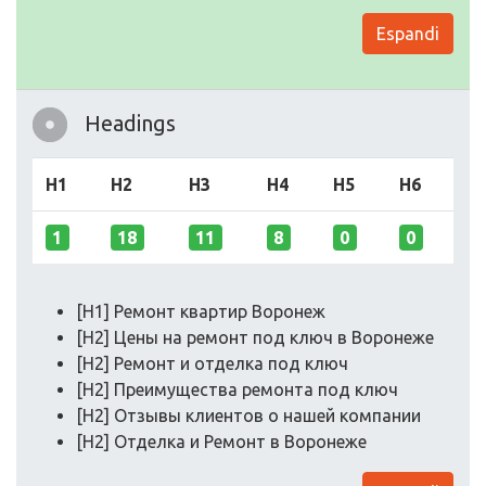
Espandi
Headings
H1
H2
H3
H4
H5
H6
1
18
11
8
0
0
[H1] Ремонт квартир Воронеж
[H2] Цены на ремонт под ключ в Воронеже
[H2] Ремонт и отделка под ключ
[H2] Преимущества ремонта под ключ
[H2] Отзывы клиентов о нашей компании
[H2] Отделка и Ремонт в Воронеже