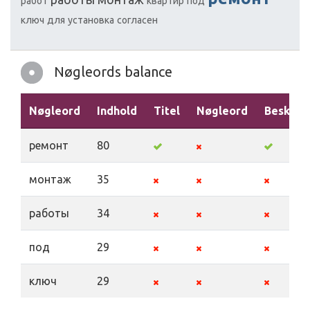
работ
квартир
под
ключ
для
установка
согласен
Nøgleords balance
Nøgleord
Indhold
Titel
Nøgleord
Beskriv
ремонт
80
монтаж
35
работы
34
под
29
ключ
29