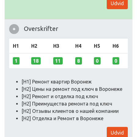
Udvid
Overskrifter
H1
H2
H3
H4
H5
H6
1
18
11
8
0
0
[H1] Ремонт квартир Воронеж
[H2] Цены на ремонт под ключ в Воронеже
[H2] Ремонт и отделка под ключ
[H2] Преимущества ремонта под ключ
[H2] Отзывы клиентов о нашей компании
[H2] Отделка и Ремонт в Воронеже
Udvid