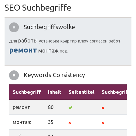
SEO Suchbegriffe
Suchbegriffswolke
работы
для
установка
квартир
ключ
согласен
работ
ремонт
монтаж
под
Keywords Consistency
Suchbegriff
Inhalt
Seitentitel
Suchbegriffe
ремонт
80
монтаж
35