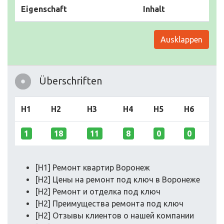
Eigenschaft
Inhalt
Ausklappen
Überschriften
H1
H2
H3
H4
H5
H6
1
18
11
8
0
0
[H1] Ремонт квартир Воронеж
[H2] Цены на ремонт под ключ в Воронеже
[H2] Ремонт и отделка под ключ
[H2] Преимущества ремонта под ключ
[H2] Отзывы клиентов о нашей компании