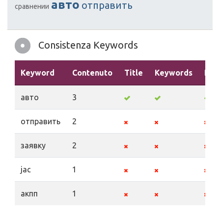
авто
отправить
сравнении
Consistenza Keywords
Keyword
Contenuto
Title
Keywords
Des
авто
3
отправить
2
заявку
2
jac
1
акпп
1