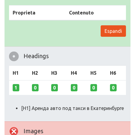
Proprieta
Contenuto
Espandi
Headings
H1
H2
H3
H4
H5
H6
1
0
0
0
0
0
[H1] Аренда авто под такси в Екатеринбурге
Images