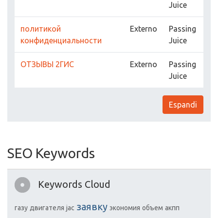
Juice
политикой
Externo
Passing
конфиденциальности
Juice
ОТЗЫВЫ 2ГИС
Externo
Passing
Juice
Espandi
SEO Keywords
Keywords Cloud
заявку
газу
двигателя
jac
экономия
объем
акпп