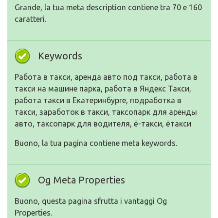
Grande, la tua meta description contiene tra 70 e 160
caratteri.
Keywords
Работа в такси, аренда авто под такси, работа в
такси на машине парка, работа в Яндекс Такси,
работа такси в Екатеринбурге, подработка в
такси, заработок в такси, таксопарк для аренды
авто, таксопарк для водителя, ё-такси, ётакси
Buono, la tua pagina contiene meta keywords.
Og Meta Properties
Buono, questa pagina sfrutta i vantaggi Og
Properties.