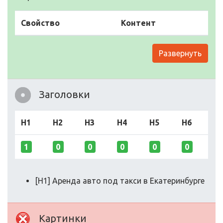
Свойство
Контент
Развернуть
Заголовки
H1
H2
H3
H4
H5
H6
1
0
0
0
0
0
[H1] Аренда авто под такси в Екатеринбурге
Картинки