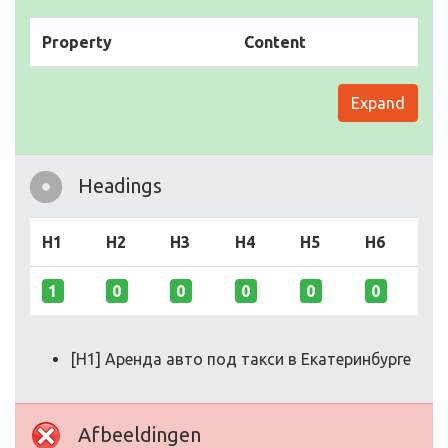
Property
Content
Expand
Headings
H1
H2
H3
H4
H5
H6
1
0
0
0
0
0
[H1] Аренда авто под такси в Екатеринбурге
Afbeeldingen