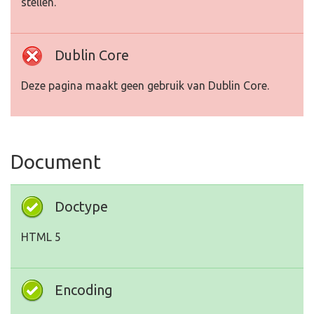
stellen.
Dublin Core
Deze pagina maakt geen gebruik van Dublin Core.
Document
Doctype
HTML 5
Encoding