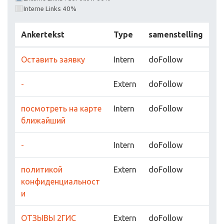
Interne Links 40%
Ankertekst
Type
samenstelling
Оставить заявку
Intern
doFollow
-
Extern
doFollow
посмотреть на карте
Intern
doFollow
ближайший
-
Intern
doFollow
политикой
Extern
doFollow
конфиденциальност
и
ОТЗЫВЫ 2ГИС
Extern
doFollow