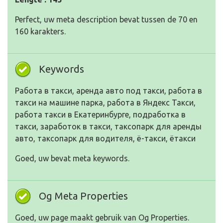
Perfect, uw meta description bevat tussen de 70 en
160 karakters.
Keywords
Работа в такси, аренда авто под такси, работа в
такси на машине парка, работа в Яндекс Такси,
работа такси в Екатеринбурге, подработка в
такси, заработок в такси, таксопарк для аренды
авто, таксопарк для водителя, ё-такси, ётакси
Goed, uw bevat meta keywords.
Og Meta Properties
Goed, uw page maakt gebruik van Og Properties.