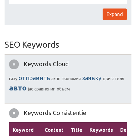
Expand
SEO Keywords
Keywords Cloud
отправить
заявку
газу
акпп
экономия
двигателя
авто
jac
сравнении
объем
Keywords Consistentie
Keyword
Content
Title
Keywords
Descri