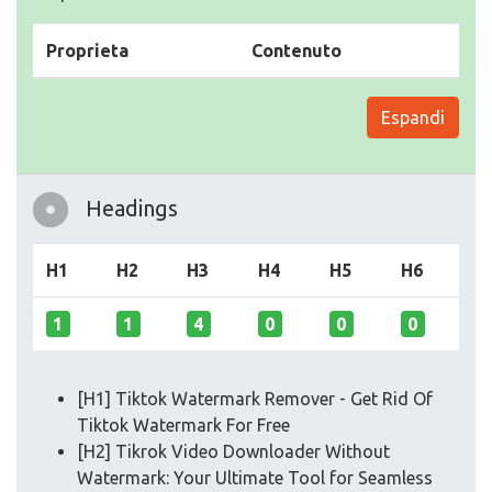
Proprieta
Contenuto
Espandi
Headings
H1
H2
H3
H4
H5
H6
1
1
4
0
0
0
[H1] Tiktok Watermark Remover - Get Rid Of
Tiktok Watermark For Free
[H2] Tikrok Video Downloader Without
Watermark: Your Ultimate Tool for Seamless