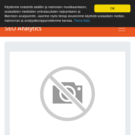
Käytämme evästeitä sisällön ja mainosten muokkaamiseen,
OK
sosiaalisten medioiden ominaisuuksien tarjoamiseen ja
liikenteen analysointiin. Jaamme myös tietoja sivustomme käytöstä sosiaalisen median,
mainonnan ja analyysikumppaneidemme kanssa.
Tietoa lisää
SEO Analytics