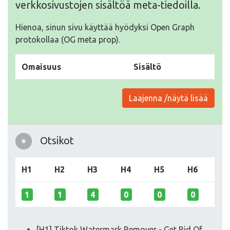
verkkosivustojen sisältöä meta-tiedoilla.
Hienoa, sinun sivu käyttää hyödyksi Open Graph
protokollaa (OG meta prop).
Omaisuus
Sisältö
Laajenna /näytä lisää
Otsikot
H1
H2
H3
H4
H5
H6
1
1
4
0
0
0
[H1] Tiktok Watermark Remover - Get Rid Of