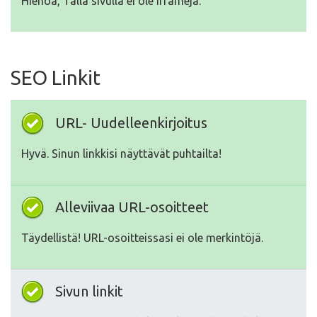
Hienoa, Tällä sivulla ei ole Iframeja.
SEO Linkit
URL- Uudelleenkirjoitus
Hyvä. Sinun linkkisi näyttävät puhtailta!
Alleviivaa URL-osoitteet
Täydellistä! URL-osoitteissasi ei ole merkintöjä.
Sivun linkit