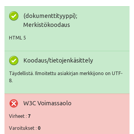
(dokumenttityyppi);
Merkistökoodaus
HTML 5
Koodaus/tietojenkäsittely
Täydellistä. Ilmoitettu asiakirjan merkkijono on UTF-
8.
W3C Voimassaolo
Virheet :
7
Varoitukset :
0