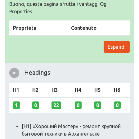
Buono, questa pagina sfrutta i vantaggi Og
Properties.
Proprieta
Contenuto
Espandi
Headings
H1
H2
H3
H4
H5
H6
1
0
22
0
0
0
[H1] «Хороший Мастер» - ремонт крупной
бытовой техники в Архангельске