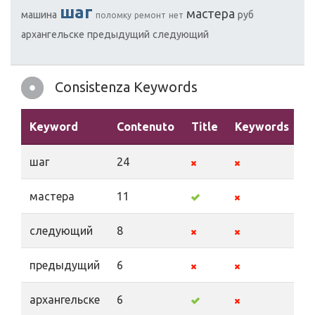
шаг
мастера
машина
руб
поломку
ремонт
нет
архангельске
предыдущий
следующий
Consistenza Keywords
Keyword
Contenuto
Title
Keywords
D
шаг
24
мастера
11
следующий
8
предыдущий
6
архангельске
6