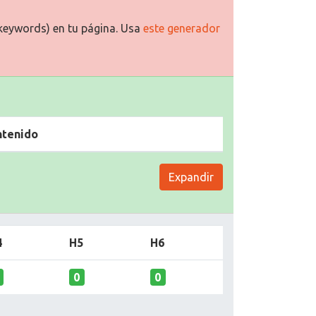
keywords) en tu página. Usa
este generador
ntenido
Expandir
4
H5
H6
0
0