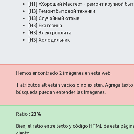
[H1] «Хороший Мастер» - ремонт крупной быт
[H3] Ремонтбытовой техники
[H3] Случайный отзыв
[H3] Екатерина
[H3] Электроплита
[H3] Холодильник
Hemos encontrado 2 imágenes en esta web.
1 atributos alt están vacios o no existen. Agrega text
búsqueda puedan entender las imágenes.
Ratio :
23%
Bien, el ratio entre texto y código HTML de esta pági
ciento.