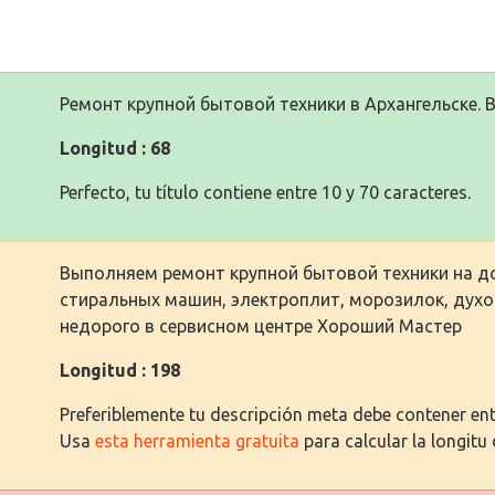
Ремонт крупной бытовой техники в Архангельске. 
Longitud : 68
Perfecto, tu título contiene entre 10 y 70 caracteres.
Выполняем ремонт крупной бытовой техники на до
стиральных машин, электроплит, морозилок, дух
недорого в сервисном центре Хороший Мастер
Longitud : 198
Preferiblemente tu descripción meta debe contener entr
Usa
esta herramienta gratuita
para calcular la longitu 