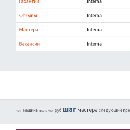
Гарантии
Interna
Отзывы
Interna
Мастера
Interna
Вакансии
Interna
шаг
мастера
машина
руб
следующий
пр
нет
поломку