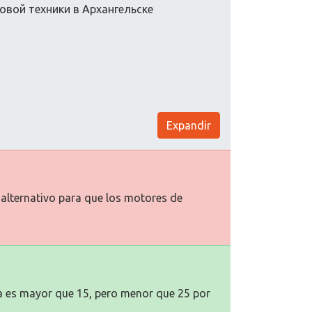
овой техники в Архангельске
Expandir
o alternativo para que los motores de
na es mayor que 15, pero menor que 25 por