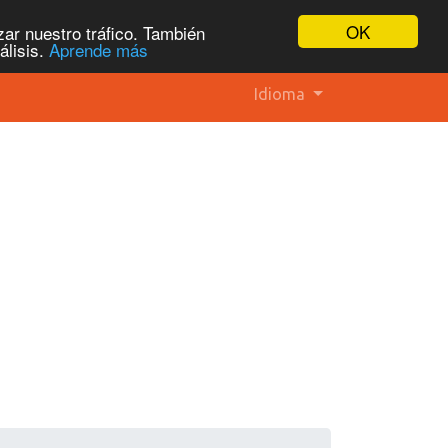
OK
ar nuestro tráfico. También
álisis.
Aprende más
Idioma