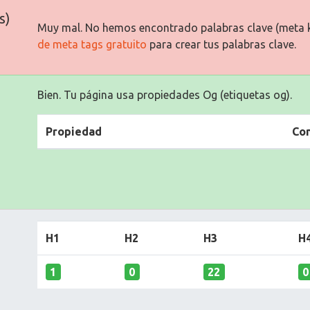
s)
Muy mal. No hemos encontrado palabras clave (meta 
de meta tags gratuito
para crear tus palabras clave.
Bien. Tu página usa propiedades Og (etiquetas og).
Propiedad
Co
H1
H2
H3
H
1
0
22
0