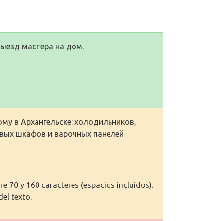
Выезд мастера на дом.
му в Архангельске: холодильников,
овых шкафов и варочных панелей
e 70 y 160 caracteres (espacios incluidos).
del texto.