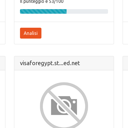
Il punteggio e 53/100
Analisi
visaforegypt.st...ed.net