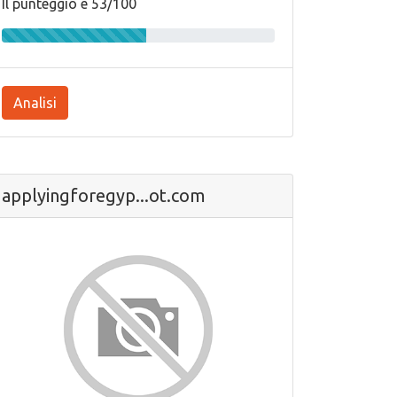
Il punteggio e 53/100
Analisi
applyingforegyp...ot.com