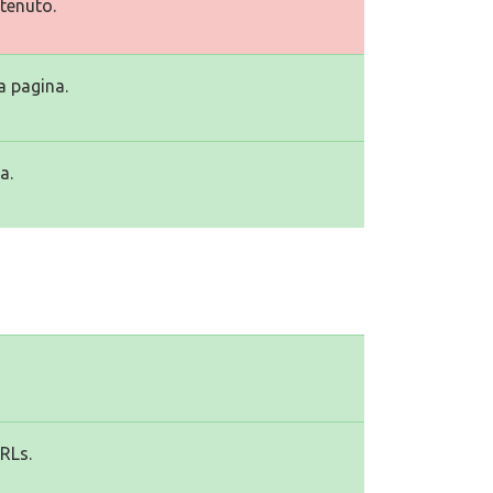
tenuto.
a pagina.
a.
URLs.