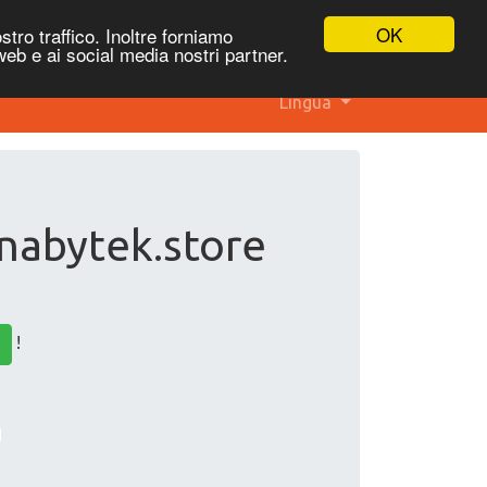
OK
stro traffico. Inoltre forniamo
 web e ai social media nostri partner.
Lingua
 nabytek.store
!