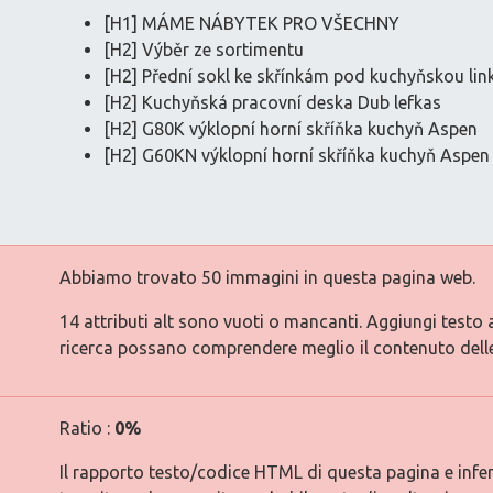
[H1] MÁME NÁBYTEK PRO VŠECHNY
[H2] Výběr ze sortimentu
[H2] Přední sokl ke skřínkám pod kuchyňskou li
[H2] Kuchyňská pracovní deska Dub lefkas
[H2] G80K výklopní horní skříňka kuchyň Aspen
[H2] G60KN výklopní horní skříňka kuchyň Aspen
Abbiamo trovato 50 immagini in questa pagina web.
14 attributi alt sono vuoti o mancanti. Aggiungi testo 
ricerca possano comprendere meglio il contenuto dell
Ratio :
0%
Il rapporto testo/codice HTML di questa pagina e inferi