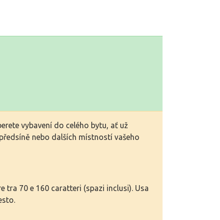
erete vybavení do celého bytu, ať už
 předsíně nebo dalších místností vašeho
tra 70 e 160 caratteri (spazi inclusi). Usa
esto.