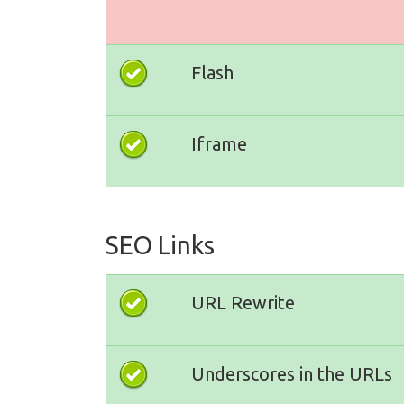
Flash
Iframe
SEO Links
URL Rewrite
Underscores in the URLs