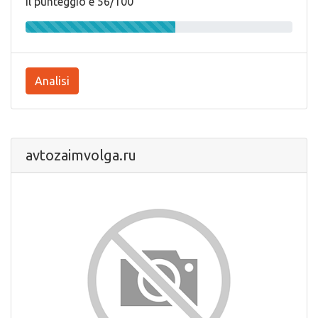
Il punteggio e 56/100
Analisi
avtozaimvolga.ru