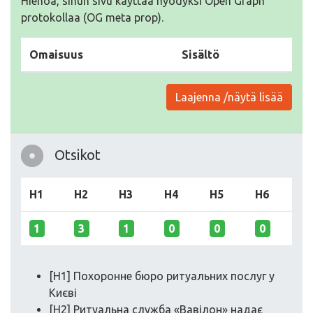
Hienoa, sinun sivu käyttää hyödyksi Open Graph
protokollaa (OG meta prop).
Omaisuus
Sisältö
Laajenna /näytä lisää
Otsikot
H1
H2
H3
H4
H5
H6
1
3
1
0
0
0
[H1] Похоронне бюро ритуальних послуг у
Києві
[H2] Ритуальна служба «Вавілон» надає