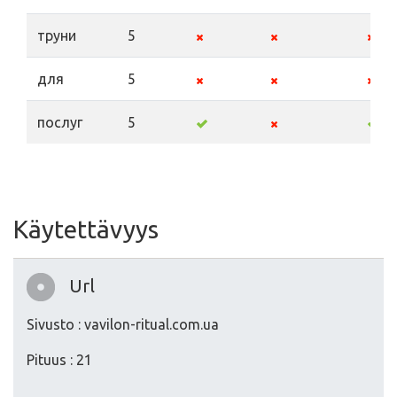
труни
5
для
5
послуг
5
Käytettävyys
Url
Sivusto : vavilon-ritual.com.ua
Pituus : 21