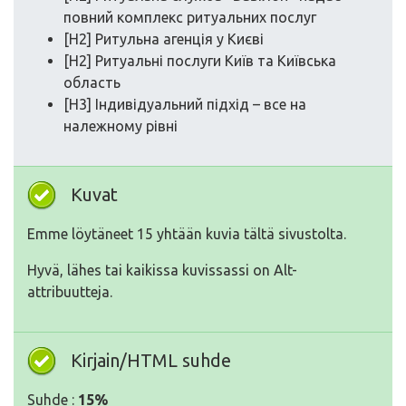
повний комплекс ритуальних послуг
[H2] Ритульна агенція у Києві
[H2] Ритуальні послуги Київ та Київська
область
[H3] Індивідуальний підхід – все на
належному рівні
Kuvat
Emme löytäneet 15 yhtään kuvia tältä sivustolta.
Hyvä, lähes tai kaikissa kuvissassi on Alt-
attribuutteja.
Kirjain/HTML suhde
Suhde :
15%