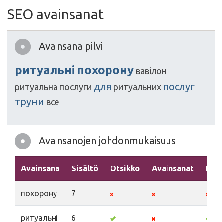
SEO avainsanat
Avainsana pilvi
ритуальні
похорону
вавілон
для
послуг
ритуальна
послуги
ритуальних
труни
все
Avainsanojen johdonmukaisuus
Avainsana
Sisältö
Otsikko
Avainsanat
Kuv
похорону
7
ритуальні
6