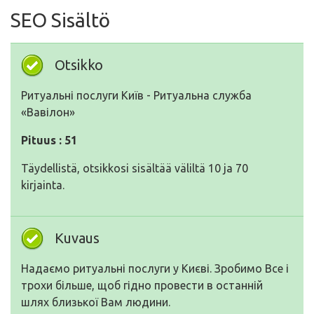
SEO Sisältö
Otsikko
Ритуальні послуги Київ - Ритуальна служба
«Вавілон»
Pituus : 51
Täydellistä, otsikkosi sisältää väliltä 10 ja 70
kirjainta.
Kuvaus
Надаємо ритуальні послуги у Києві. Зробимо Все і
трохи більше, щоб гідно провести в останній
шлях близької Вам людини.