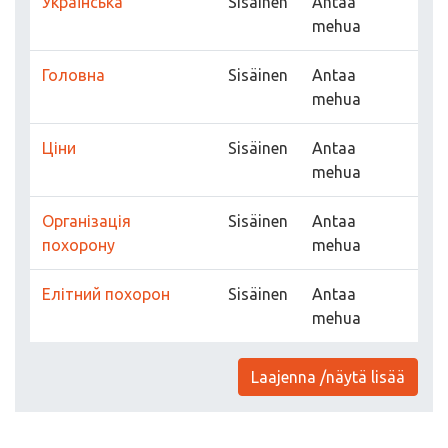
Українська
Sisäinen
Antaa
mehua
Головна
Sisäinen
Antaa
mehua
Ціни
Sisäinen
Antaa
mehua
Організація
Sisäinen
Antaa
похорону
mehua
Елітний похорон
Sisäinen
Antaa
mehua
Laajenna /näytä lisää