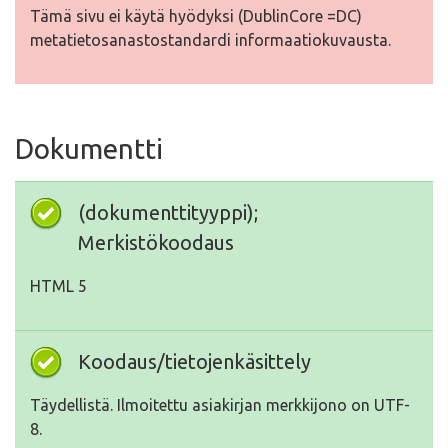
Tämä sivu ei käytä hyödyksi (DublinCore =DC)
metatietosanastostandardi informaatiokuvausta.
Dokumentti
(dokumenttityyppi);
Merkistökoodaus
HTML 5
Koodaus/tietojenkäsittely
Täydellistä. Ilmoitettu asiakirjan merkkijono on UTF-
8.