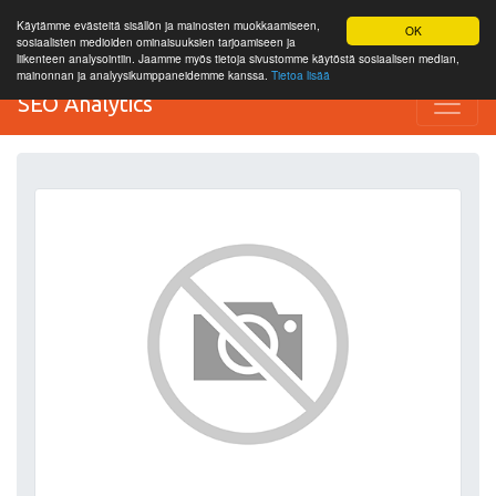
Käytämme evästeitä sisällön ja mainosten muokkaamiseen,
OK
sosiaalisten medioiden ominaisuuksien tarjoamiseen ja
liikenteen analysointiin. Jaamme myös tietoja sivustomme käytöstä sosiaalisen median,
mainonnan ja analyysikumppaneidemme kanssa.
Tietoa lisää
SEO Analytics