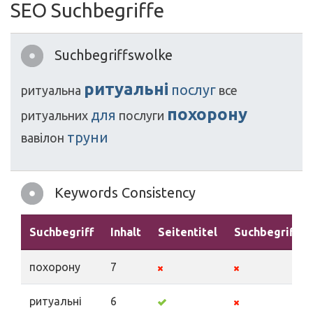
SEO Suchbegriffe
Suchbegriffswolke
ритуальні
послуг
ритуальна
все
похорону
для
ритуальних
послуги
труни
вавілон
Keywords Consistency
Suchbegriff
Inhalt
Seitentitel
Suchbegriffe
похорону
7
ритуальні
6