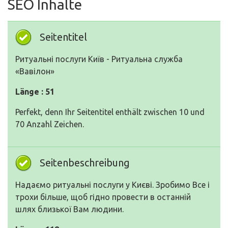
SEO Inhalte
Seitentitel
Ритуальні послуги Київ - Ритуальна служба
«Вавілон»
Länge : 51
Perfekt, denn Ihr Seitentitel enthält zwischen 10 und
70 Anzahl Zeichen.
Seitenbeschreibung
Надаємо ритуальні послуги у Києві. Зробимо Все і
трохи більше, щоб гідно провести в останній
шлях близької Вам людини.