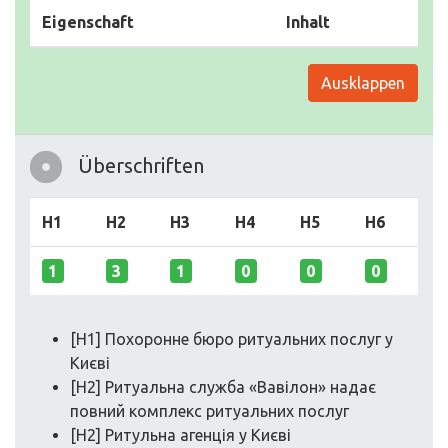
Eigenschaft
Inhalt
Ausklappen
Überschriften
H1
H2
H3
H4
H5
H6
1
3
1
0
0
0
[H1] Похоронне бюро ритуальних послуг у
Києві
[H2] Ритуальна служба «Вавілон» надає
повний комплекс ритуальних послуг
[H2] Ритульна агенція у Києві