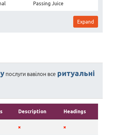
nal
Passing Juice
Expand
у
ритуальні
послуги
вавілон
все
s
Description
Headings