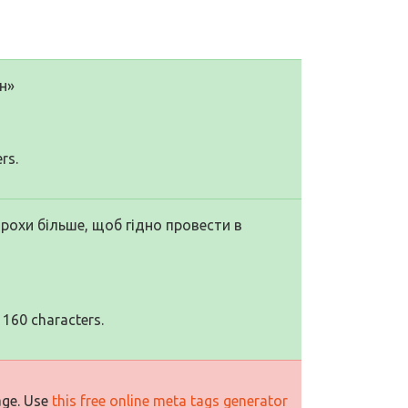
н»
rs.
трохи більше, щоб гідно провести в
 160 characters.
age. Use
this free online meta tags generator