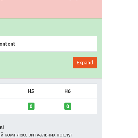
ontent
Expand
H5
H6
0
0
ві
ий комплекс ритуальних послуг