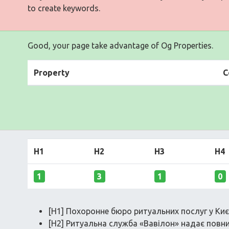
to create keywords.
Good, your page take advantage of Og Properties.
Property
C
H1
H2
H3
H4
1
3
1
0
[H1] Похоронне бюро ритуальних послуг у Киє
[H2] Ритуальна служба «Вавілон» надає повн