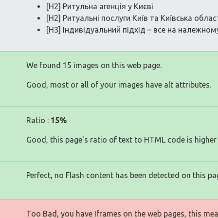
[H2] Ритульна агенція у Києві
[H2] Ритуальні послуги Київ та Київська облас
[H3] Індивідуальний підхід – все на належному
We found 15 images on this web page.
Good, most or all of your images have alt attributes.
Ratio :
15%
Good, this page's ratio of text to HTML code is higher
Perfect, no Flash content has been detected on this pa
Too Bad, you have Iframes on the web pages, this mea