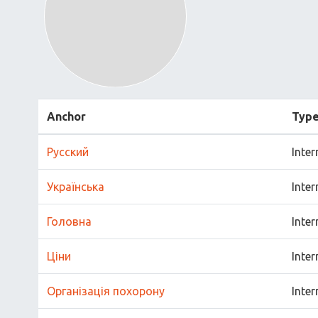
Anchor
Typ
Русский
Inter
Українська
Inter
Головна
Inter
Ціни
Inter
Організація похорону
Inter