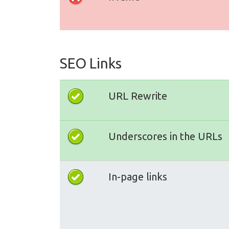
SEO Links
URL Rewrite
Underscores in the URLs
In-page links