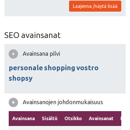
Laajenna /näytä lisää
SEO avainsanat
Avainsana pilvi
personale
shopping
vostro
shopsy
Avainsanojen johdonmukaisuus
Avainsana
Sisältö
Otsikko
Avainsanat
Kuv