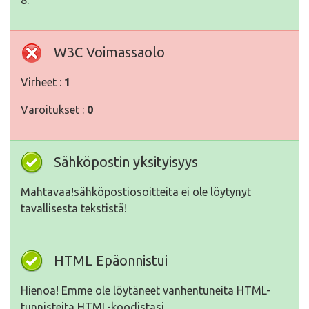
8.
W3C Voimassaolo
Virheet :
1
Varoitukset :
0
Sähköpostin yksityisyys
Mahtavaa!sähköpostiosoitteita ei ole löytynyt
tavallisesta tekstistä!
HTML Epäonnistui
Hienoa! Emme ole löytäneet vanhentuneita HTML-
tunnisteita HTML-koodistasi.