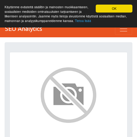
Käytämme evästeitä sisällön ja mainosten muokkaamiseen,
OK
sosiaalisten medioiden ominaisuuksien tarjoamiseen ja
liikenteen analysointiin. Jaamme myös tietoja sivustomme käytöstä sosiaalisen median,
mainonnan ja analyysikumppaneidemme kanssa.
Tietoa lisää
SEO Analytics