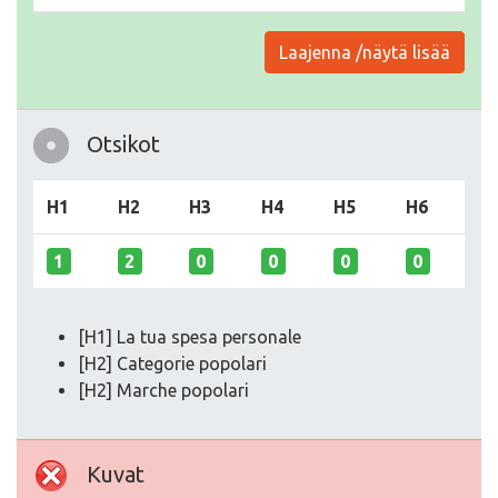
Laajenna /näytä lisää
Otsikot
H1
H2
H3
H4
H5
H6
1
2
0
0
0
0
[H1] La tua spesa personale
[H2] Categorie popolari
[H2] Marche popolari
Kuvat