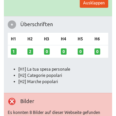
Ausklappen
Überschriften
H1
H2
H3
H4
H5
H6
1
2
0
0
0
0
[H1] La tua spesa personale
[H2] Categorie popolari
[H2] Marche popolari
Bilder
Es konnten 8 Bilder auf dieser Webseite gefunden