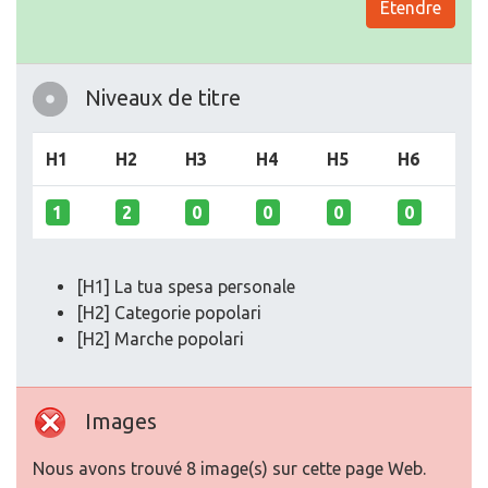
Etendre
Niveaux de titre
H1
H2
H3
H4
H5
H6
1
2
0
0
0
0
[H1] La tua spesa personale
[H2] Categorie popolari
[H2] Marche popolari
Images
Nous avons trouvé 8 image(s) sur cette page Web.