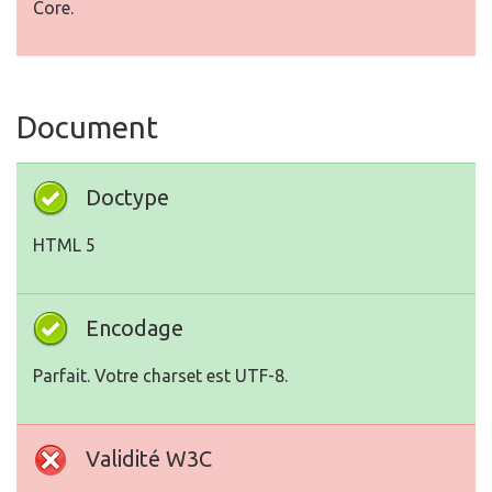
Core.
Document
Doctype
HTML 5
Encodage
Parfait. Votre charset est UTF-8.
Validité W3C