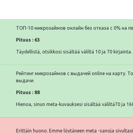
ТОП-10 микрозаймов онлайн без отказа с 0% на пе
Pituus : 63
Täydellistä, otsikkosi sisältää väliltä 10 ja 70 kirjainta.
Рейтинг микрозаймов с выдачей online на карту. 
выдачи
Pituus : 88
Hienoa, sinun meta-kuvauksesi sisältää väliltä70 ja 160
Erittäin huono. Emme löytäneen meta -sanoja sivultas