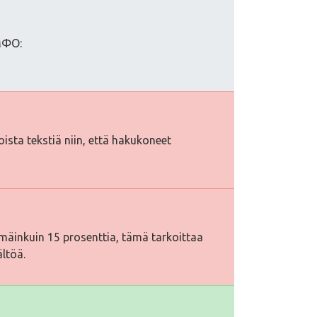
МФО:
toista tekstiä niin, että hakukoneet
äinkuin 15 prosenttia, tämä tarkoittaa
ältöä.