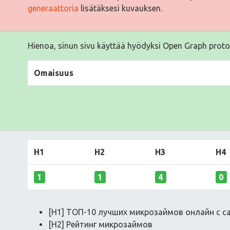
generaattoria
lisätäksesi kuvauksen.
Hienoa, sinun sivu käyttää hyödyksi Open Graph proto
Omaisuus
H1
H2
H3
H4
1
1
4
0
[H1] ТОП-10 лучших микрозаймов онлайн с 
[H2] Рейтинг микрозаймов