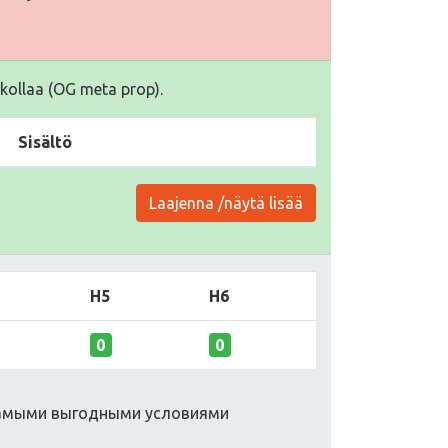
kollaa (OG meta prop).
Sisältö
Laajenna /näytä lisää
H5
H6
0
0
самыми выгодными условиями