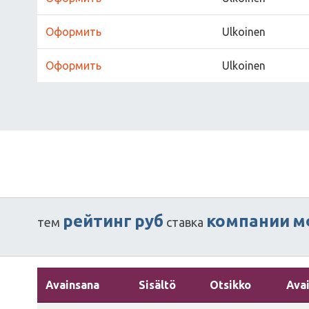
Оформить
Ulkoinen
Оформить
Ulkoinen
рейтинг
руб
компании
м
тем
ставка
Avainsana
Sisältö
Otsikko
Ava