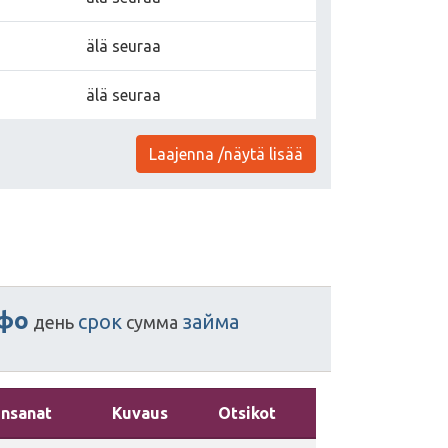
älä seuraa
älä seuraa
Laajenna /näytä lisää
фо
срок
займа
день
сумма
insanat
Kuvaus
Otsikot