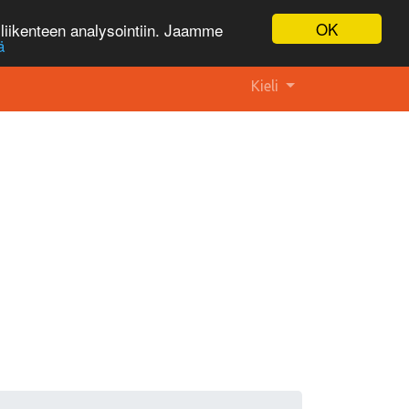
OK
liikenteen analysointiin. Jaamme
ä
Kieli