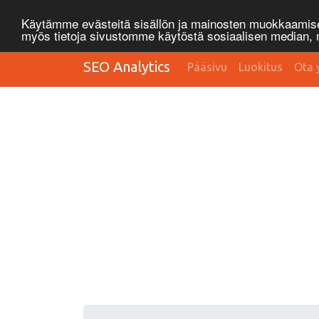
Käytämme evästeitä sisällön ja mainosten muokkaamisee
myös tietoja sivustomme käytöstä sosiaalisen median
SEO Analytics
Pääsivu
Luokitus
Ota 