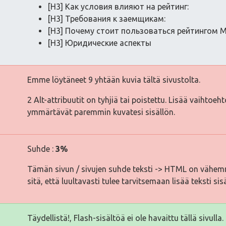
[H3] Как условия влияют на рейтинг:
[H3] Требования к заемщикам:
[H3] Почему стоит пользоваться рейтингом 
[H3] Юридические аспекты
Emme löytäneet 9 yhtään kuvia tältä sivustolta.
2 Alt-attribuutit on tyhjiä tai poistettu. Lisää vaihtoeh
ymmärtävät paremmin kuvatesi sisällön.
Suhde :
3%
Tämän sivun / sivujen suhde teksti -> HTML on vähemm
sitä, että luultavasti tulee tarvitsemaan lisää teksti sis
Täydellistä!, Flash-sisältöä ei ole havaittu tällä sivulla.