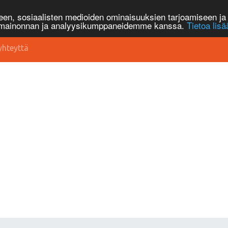
n, sosiaalisten medioiden ominaisuuksien tarjoamiseen ja 
, mainonnan ja analyysikumppaneidemme kanssa.
Tietoa lisä
yhteyttä