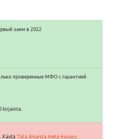
рвый заем в 2022
Только проверенные МФО с гарантией
 kirjainta.
i. Käytä
Tätä ilmaista meta-kuvaus