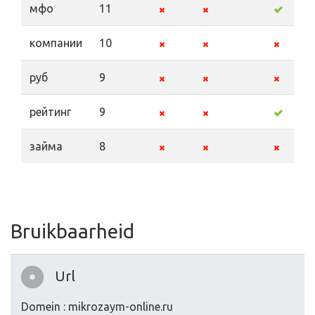
мфо
11
компании
10
руб
9
рейтинг
9
займа
8
Bruikbaarheid
Url
Domein : mikrozaym-online.ru