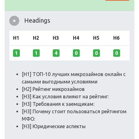
Headings
H1
H2
H3
H4
H5
H6
1
1
4
0
0
0
[H1] ТОП-10 лучших микрозаймов онлайн с
самыми выгодными условиями
[H2] Рейтинг микрозаймов
[H3] Как условия влияют на рейтинг:
[H3] Требования к заемщикам:
[H3] Почему стоит пользоваться рейтингом
МФО:
[H3] Юридические аспекты