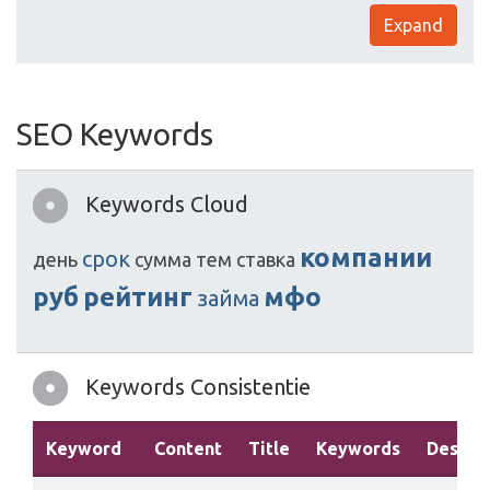
Expand
SEO Keywords
Keywords Cloud
компании
срок
день
сумма
тем
ставка
руб
рейтинг
мфо
займа
Keywords Consistentie
Keyword
Content
Title
Keywords
Descrip