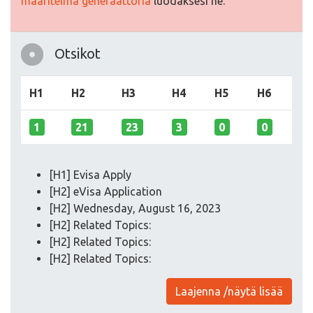
määritelmä generaattoria
luodaksesi ne.
Otsikot
H1
H2
H3
H4
H5
H6
1
21
23
3
0
0
[H1] Evisa Apply
[H2] eVisa Application
[H2] Wednesday, August 16, 2023
[H2] Related Topics:
[H2] Related Topics:
[H2] Related Topics:
Laajenna /näytä lisää