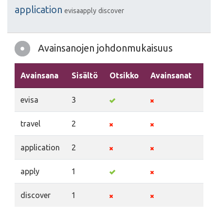
application
evisaapply
discover
Avainsanojen johdonmukaisuus
Avainsana
Sisältö
Otsikko
Avainsanat
Kuv
evisa
3
travel
2
application
2
apply
1
discover
1