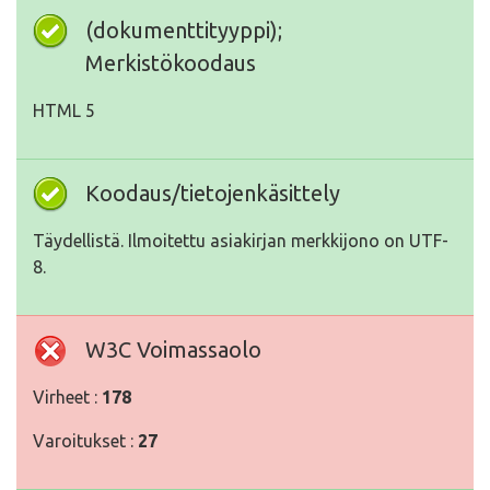
(dokumenttityyppi);
Merkistökoodaus
HTML 5
Koodaus/tietojenkäsittely
Täydellistä. Ilmoitettu asiakirjan merkkijono on UTF-
8.
W3C Voimassaolo
Virheet :
178
Varoitukset :
27