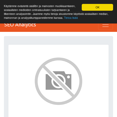
Käytämme evästeitä sisällön ja mainosten muokkaamiseen,
OK
sosiaalisten medioiden ominaisuuksien tarjoamiseen ja
liikenteen analysointiin. Jaamme myös tietoja sivustomme käytöstä sosiaalisen median,
mainonnan ja analyysikumppaneidemme kanssa.
Tietoa lisää
SEO Analytics