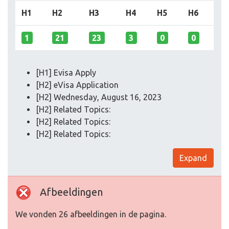
H1
H2
H3
H4
H5
H6
1
21
23
3
0
0
[H1] Evisa Apply
[H2] eVisa Application
[H2] Wednesday, August 16, 2023
[H2] Related Topics:
[H2] Related Topics:
[H2] Related Topics:
Expand
Afbeeldingen
We vonden 26 afbeeldingen in de pagina.