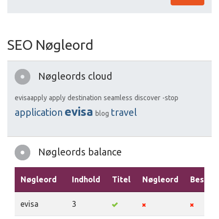
SEO Nøgleord
Nøgleords cloud
evisaapply
apply
destination
seamless
discover
-stop
evisa
application
travel
blog
Nøgleords balance
Nøgleord
Indhold
Titel
Nøgleord
Beskriv
evisa
3