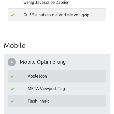
wenig Javascript-Dateien.
Gut! Sie nutzen die Vorteile von gzip.
Mobile
Mobile Optimierung
Apple Icon
META Viewport Tag
Flash Inhalt