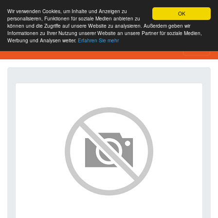
Wir verwenden Cookies, um Inhalte und Anzeigen zu
OK
personalisieren, Funktionen für soziale Medien anbieten zu
können und die Zugriffe auf unsere Website zu analysieren. Außerdem geben wir
Informationen zu Ihrer Nutzung unserer Website an unsere Partner für soziale Medien,
Werbung und Analysen weiter.
Erfahren Sie mehr
SEO Analytics