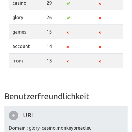
casino
29
glory
26
games
15
account
14
from
13
Benutzerfreundlichkeit
URL
Domain : glory-casino.monkeybread.eu