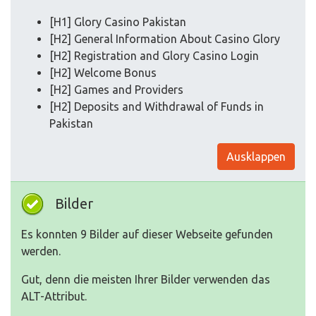
[H1] Glory Casino Pakistan
[H2] General Information About Casino Glory
[H2] Registration and Glory Casino Login
[H2] Welcome Bonus
[H2] Games and Providers
[H2] Deposits and Withdrawal of Funds in
Pakistan
Ausklappen
Bilder
Es konnten 9 Bilder auf dieser Webseite gefunden
werden.
Gut, denn die meisten Ihrer Bilder verwenden das
ALT-Attribut.