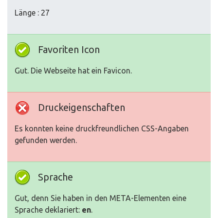
Länge : 27
Favoriten Icon
Gut. Die Webseite hat ein Favicon.
Druckeigenschaften
Es konnten keine druckfreundlichen CSS-Angaben
gefunden werden.
Sprache
Gut, denn Sie haben in den META-Elementen eine
Sprache deklariert:
en
.