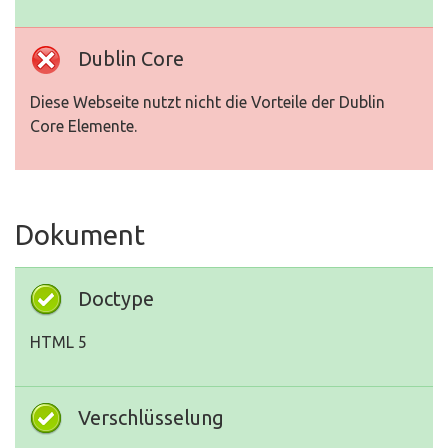
Dublin Core
Diese Webseite nutzt nicht die Vorteile der Dublin
Core Elemente.
Dokument
Doctype
HTML 5
Verschlüsselung