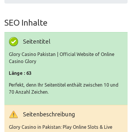
SEO Inhalte
Seitentitel
Glory Casino Pakistan | Official Website of Online
Casino Glory
Länge : 63
Perfekt, denn Ihr Seitentitel enthält zwischen 10 und
70 Anzahl Zeichen.
Seitenbeschreibung
Glory Casino in Pakistan: Play Online Slots & Live