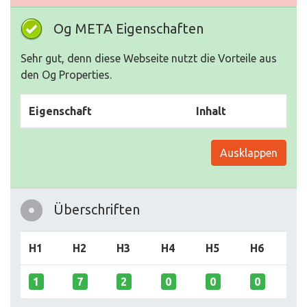
Og META Eigenschaften
Sehr gut, denn diese Webseite nutzt die Vorteile aus
den Og Properties.
Eigenschaft
Inhalt
Ausklappen
Überschriften
H1
H2
H3
H4
H5
H6
1
7
2
0
0
0