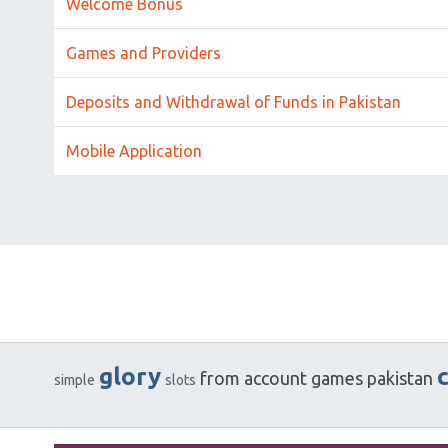
Welcome Bonus
Games and Providers
Deposits and Withdrawal of Funds in Pakistan
Mobile Application
glory
from
account
games
pakistan
simple
slots