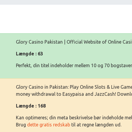
Glory Casino Pakistan | Official Website of Online Cas
Længde : 63
Perfekt, din titel indeholder mellem 10 og 70 bogstaver
Glory Casino in Pakistan: Play Online Slots & Live Ga
money withdrawal to Easypaisa and JazzCash! Downlo
Længde : 168
Kan optimeres; din meta beskrivelse bør indeholde me
Brug
dette gratis redskab
til at regne længden ud.