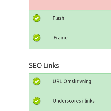
Flash
iFrame
SEO Links
URL Omskrivning
Underscores i links