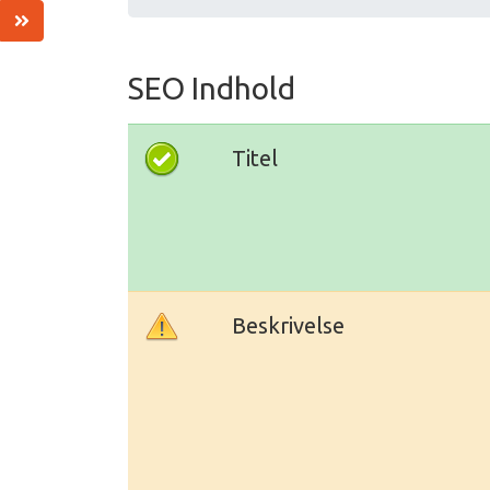
SEO Indhold
Titel
Beskrivelse