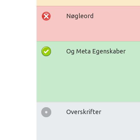
Nøgleord
Og Meta Egenskaber
Overskrifter