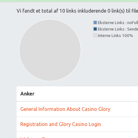
Vi fandt et total af 10 links inkluderende 0 link(s) til fil
Eksterne Links : noFo
Eksterne Links : Send
Interne Links 100%
Anker
General Information About Casino Glory
Registration and Glory Casino Login