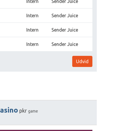
Intern
Sender Juice
Intern
Sender Juice
Intern
Sender Juice
Intern
Sender Juice
Udvid
casino
pkr
game