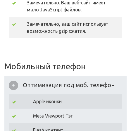
Замечательно. Ваш веб-сайт имеет
мало JavaScript файлов.
Замечательно, ваш сайт использует
возможность gzip сжатия.
Мобильный телефон
Оптимизация под моб. телефон
Apple иконки
Meta Viewport Тэг
Flash контент