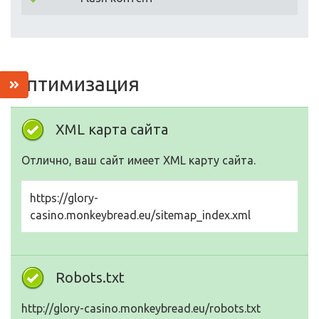
Оптимизация
XML карта сайта
Отлично, ваш сайт имеет XML карту сайта.
https://glory-
casino.monkeybread.eu/sitemap_index.xml
Robots.txt
http://glory-casino.monkeybread.eu/robots.txt