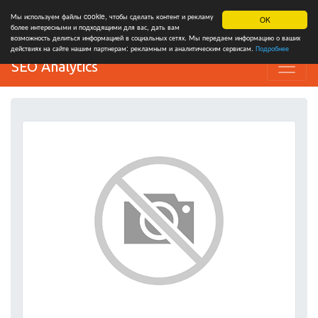
Мы используем файлы cookie, чтобы сделать контент и рекламу
OK
более интересными и подходящими для вас, дать вам
возможность делиться информацией в социальных сетях. Мы передаем информацию о ваших
действиях на сайте нашим партнерам: рекламным и аналитическим сервисам.
Подробнее
SEO Analytics