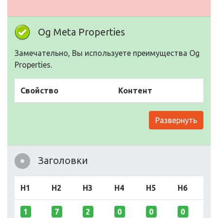
Og Meta Properties
Замечательно, Вы используете преимущества Og
Properties.
Свойство
Контент
Развернуть
Заголовки
H1
H2
H3
H4
H5
H6
1
7
2
0
0
0