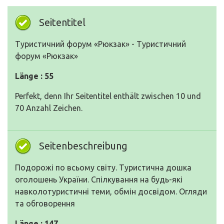
Seitentitel
Туристичний форум «Рюкзак» - Туристичний
форум «Рюкзак»
Länge : 55
Perfekt, denn Ihr Seitentitel enthält zwischen 10 und
70 Anzahl Zeichen.
Seitenbeschreibung
Подорожі по всьому світу. Туристична дошка
оголошень України. Спілкування на будь-які
навколотуристичні теми, обмін досвідом. Огляди
та обговорення
Länge : 147