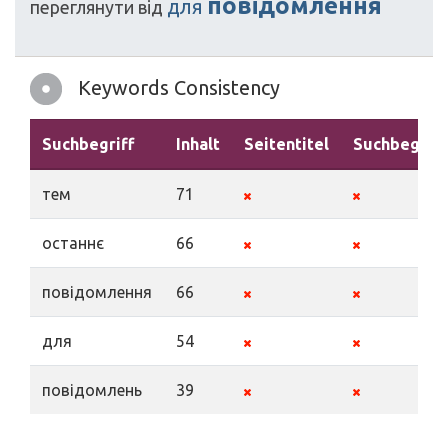
повідомлення
для
переглянути
від
Keywords Consistency
Suchbegriff
Inhalt
Seitentitel
Suchbegriff
тем
71
останнє
66
повідомлення
66
для
54
повідомлень
39