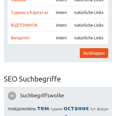
Туризм у Карпатах
intern
natürliche Links
ВІДПОЧИНОК
intern
natürliche Links
Bengamin
intern
natürliche Links
Ausklappen
SEO Suchbegriffe
Suchbegriffswolke
тем
останнє
повідомлень
туризм
тут
форум