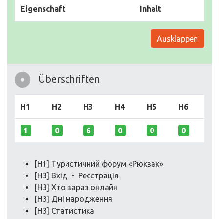
Eigenschaft
Inhalt
Ausklappen
Überschriften
H1
H2
H3
H4
H5
H6
1
0
6
0
0
0
[H1] Туристичний форум «Рюкзак»
[H3] Вхід • Реєстрація
[H3] Хто зараз онлайн
[H3] Дні народження
[H3] Статистика