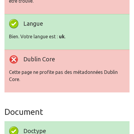
être trouvé.
Langue
Bien. Votre langue est :
uk
.
Dublin Core
Cette page ne profite pas des métadonnées Dublin
Core.
Document
Doctype