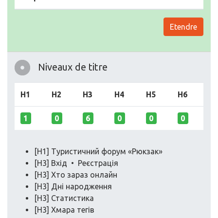
Etendre
Niveaux de titre
H1
H2
H3
H4
H5
H6
1
0
6
0
0
0
[H1] Туристичний форум «Рюкзак»
[H3] Вхід • Реєстрація
[H3] Хто зараз онлайн
[H3] Дні народження
[H3] Статистика
[H3] Хмара тегів