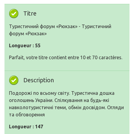
Titre
Туристичний форум «Рюкзак» - Туристичний
форум «Рюкзак»
Longueur : 55
Parfait, votre titre contient entre 10 et 70 caractères.
Description
Подорожі по всьому світу. Туристична дошка
оголошень України. Спілкування на будь-які
навколотуристичні теми, обмін досвідом. Огляди
та обговорення
Longueur : 147