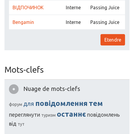
ВІДПОЧИНОК
Interne
Passing Juice
Bengamin
Interne
Passing Juice
Etendre
Mots-clefs
Nuage de mots-clefs
повідомлення
тем
для
форум
останнє
переглянути
повідомлень
туризм
від
тут