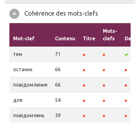
Cohérence des mots-clefs
Mots-
Mot-clef
Contenu
Titre
clefs
Descr
тем
71
останнє
66
повідомлення
66
для
54
повідомлень
39