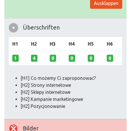
Ausklappen
Überschriften
H1
H2
H3
H4
H5
H6
1
4
0
0
0
0
[H1] Co możemy Ci zaproponować?
[H2] Strony internetowe
[H2] Sklepy internetowe
[H2] Kampanie marketingowe
[H2] Pozycjonowanie
Bilder