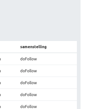
e
samenstelling
n
doFollow
n
doFollow
n
doFollow
n
doFollow
n
doFollow