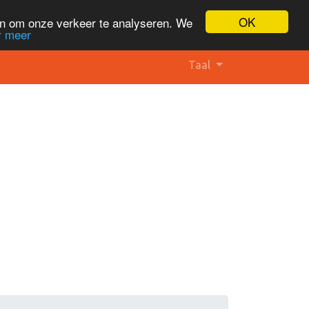
OK
en om onze verkeer te analyseren. We
r meer
Taal