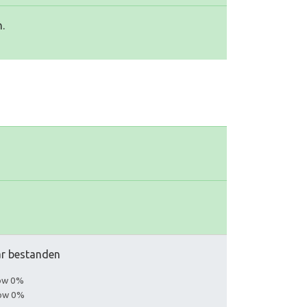
.
aar bestanden
low 0%
low 0%