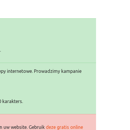
.
lepy internetowe. Prowadzimy kampanie
 karakters.
n uw website. Gebruik
deze gratis online