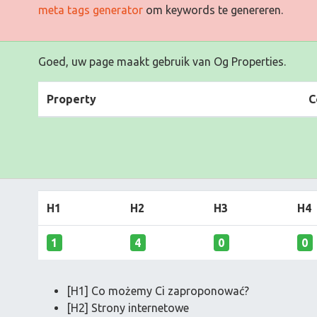
meta tags generator
om keywords te genereren.
Goed, uw page maakt gebruik van Og Properties.
Property
C
H1
H2
H3
H4
1
4
0
0
[H1] Co możemy Ci zaproponować?
[H2] Strony internetowe