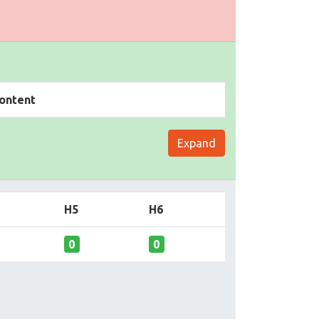
ontent
Expand
H5
H6
0
0