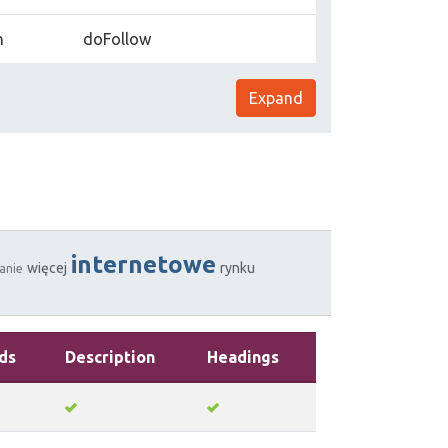
n
doFollow
Expand
internetowe
więcej
rynku
anie
ds
Description
Headings