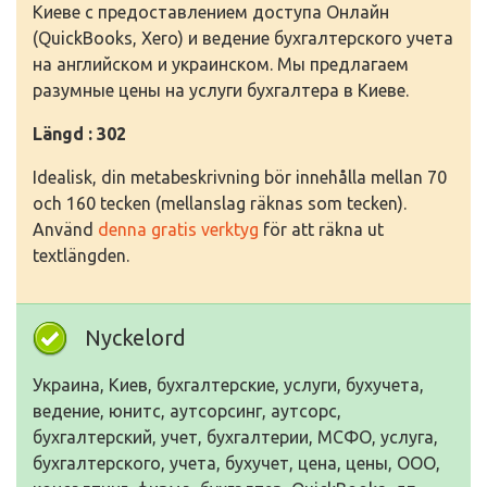
Киеве с предоставлением доступа Онлайн
(QuickBooks, Xero) и ведение бухгалтерского учета
на английском и украинском. Мы предлагаем
разумные цены на услуги бухгалтера в Киеве.
Längd : 302
Idealisk, din metabeskrivning bör innehålla mellan 70
och 160 tecken (mellanslag räknas som tecken).
Använd
denna gratis verktyg
för att räkna ut
textlängden.
Nyckelord
Украина, Киев, бухгалтерские, услуги, бухучета,
ведение, юнитс, аутсорсинг, аутсорс,
бухгалтерский, учет, бухгалтерии, МСФО, услуга,
бухгалтерского, учета, бухучет, цена, цены, ООО,