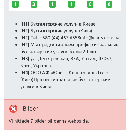
1
3
1
1
0
0
[H1] Бухгалтерские услуги в Киеве
[H2] Бухгалтерские услуги (Киев)
[H2] Tel.: +380 (44) 467 6353info@units.com.ua
[H2] Мы предоставляем профессиональные
бухгалтерские услуги более 20 лет.
[H3] ул. Дегтяревская, 33А, 7 этаж, 03057,
Киев, Украина.
[H4] ООО АФ «Юнитс Консалтинг Лтд.»
(Киев)Профессиональные бухгалтерские
услуги в Киеве
Bilder
Vi hittade 7 bilder på denna webbsida.