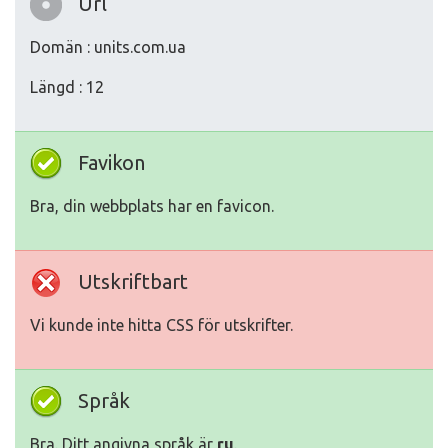
Url
Domän : units.com.ua
Längd : 12
Favikon
Bra, din webbplats har en favicon.
Utskriftbart
Vi kunde inte hitta CSS för utskrifter.
Språk
Bra. Ditt angivna språk är
ru
.