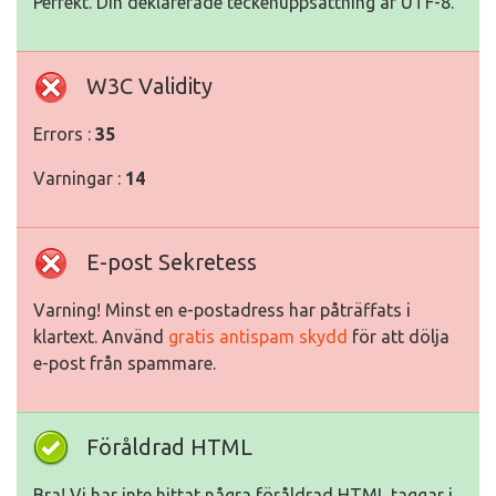
Perfekt. Din deklarerade teckenuppsättning är UTF-8.
W3C Validity
Errors :
35
Varningar :
14
E-post Sekretess
Varning! Minst en e-postadress har påträffats i
klartext. Använd
gratis antispam skydd
för att dölja
e-post från spammare.
Föråldrad HTML
Bra! Vi har inte hittat några föråldrad HTML taggar i