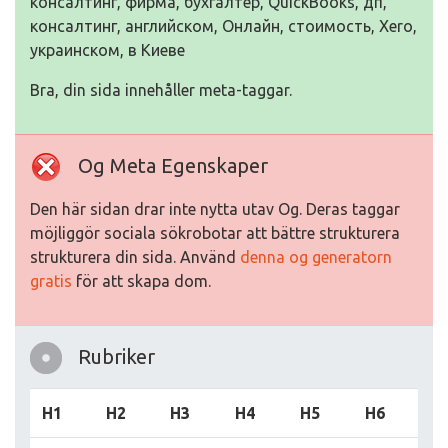
консалтинг, фирма, бухгалтер, QuickBooks, дп,
консалтинг, английском, Онлайн, стоимость, Xero,
украинском, в Киеве
Bra, din sida innehåller meta-taggar.
Og Meta Egenskaper
Den här sidan drar inte nytta utav Og. Deras taggar
möjliggör sociala sökrobotar att bättre strukturera
strukturera din sida. Använd
denna og generatorn
gratis
för att skapa dom.
Rubriker
H1
H2
H3
H4
H5
H6