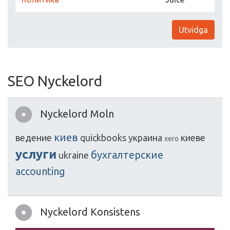
Utvidga
SEO Nyckelord
Nyckelord Moln
киев
ведение
quickbooks
украина
киеве
xero
услуги
бухгалтерские
ukraine
accounting
Nyckelord Konsistens