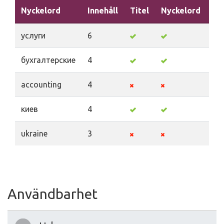
Nyckelord
Innehåll
Titel
Nyckelord
Be
услуги
6
бухгалтерские
4
accounting
4
киев
4
ukraine
3
Användbarhet