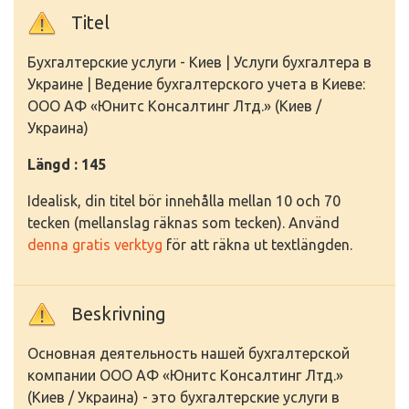
Titel
Бухгалтерские услуги - Киев | Услуги бухгалтера в
Украине | Ведение бухгалтерского учета в Киеве:
ООО АФ «Юнитс Консалтинг Лтд.» (Киев /
Украина)
Längd : 145
Idealisk, din titel bör innehålla mellan 10 och 70
tecken (mellanslag räknas som tecken). Använd
denna gratis verktyg
för att räkna ut textlängden.
Beskrivning
Основная деятельность нашей бухгалтерской
компании ООО АФ «Юнитс Консалтинг Лтд.»
(Киев / Украина) - это бухгалтерские услуги в