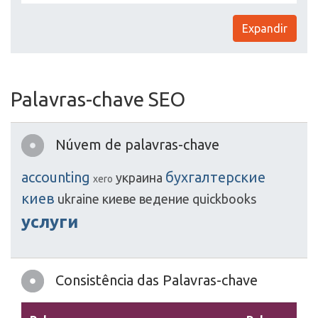
Expandir
Palavras-chave SEO
Núvem de palavras-chave
accounting
бухгалтерские
украина
xero
киев
ukraine
киеве
ведение
quickbooks
услуги
Consistência das Palavras-chave