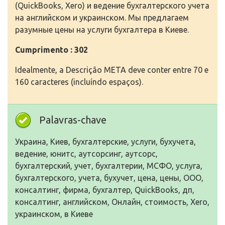
(QuickBooks, Xero) и ведение бухгалтерского учета
на английском и украинском. Мы предлагаем
разумные цены на услуги бухгалтера в Киеве.
Cumprimento : 302
Idealmente, a Descrição META deve conter entre 70 e
160 caracteres (incluíndo espaços).
Palavras-chave
Украина, Киев, бухгалтерские, услуги, бухучета,
ведение, юнитс, аутсорсинг, аутсорс,
бухгалтерский, учет, бухгалтерии, МСФО, услуга,
бухгалтерского, учета, бухучет, цена, цены, ООО,
консалтинг, фирма, бухгалтер, QuickBooks, дп,
консалтинг, английском, Онлайн, стоимость, Xero,
украинском, в Киеве