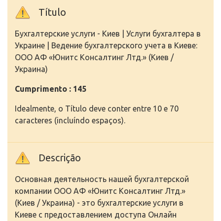
Título
Бухгалтерские услуги - Киев | Услуги бухгалтера в
Украине | Ведение бухгалтерского учета в Киеве:
ООО АФ «Юнитс Консалтинг Лтд.» (Киев /
Украина)
Cumprimento : 145
Idealmente, o Título deve conter entre 10 e 70
caracteres (incluíndo espaços).
Descrição
Основная деятельность нашей бухгалтерской
компании ООО АФ «Юнитс Консалтинг Лтд.»
(Киев / Украина) - это бухгалтерские услуги в
Киеве с предоставлением доступа Онлайн