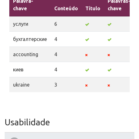
Palavra-
Palavras-
chave
Conteúdo
Título
chave
услуги
6
бухгалтерские
4
accounting
4
киев
4
ukraine
3
Usabilidade