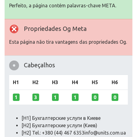
Perfeito, a página contém palavras-chave META.
Propriedades Og Meta
Esta página não tira vantagens das propriedades Og.
Cabeçalhos
H1
H2
H3
H4
H5
H6
1
3
1
1
0
0
[H1] Бухгалтерские услуги в Киеве
[H2] Бухгалтерские услуги (Киев)
[H2] Tel.: +380 (44) 467 6353info@units.com.ua