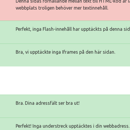
Denna sidas förhållande mellan text till HTML-kod är lä
webbplats troligen behöver mer textinnehåll.
Perfekt, inga Flash-innehåll har upptäckts på denna sid
Bra, vi upptäckte inga Iframes på den här sidan.
Bra. Dina adressfält ser bra ut!
Perfekt! Inga understreck upptäcktes i din webbadress.