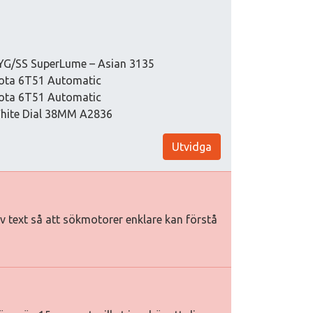
 YG/SS SuperLume – Asian 3135
ota 6T51 Automatic
ota 6T51 Automatic
White Dial 38MM A2836
Utvidga
tiv text så att sökmotorer enklare kan förstå