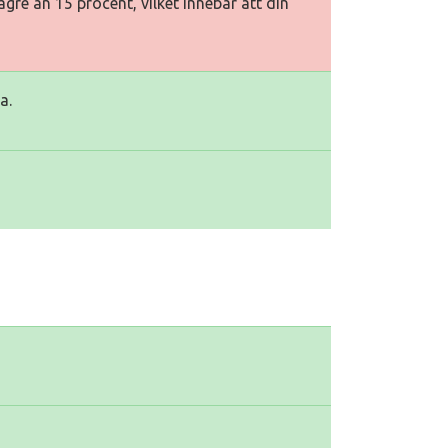
gre än 15 procent, vilket innebär att din
a.