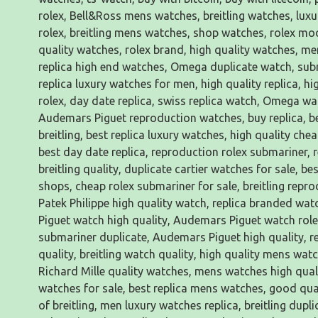
rolex, Bell&Ross mens watches, breitling watches, luxu
rolex, breitling mens watches, shop watches, rolex mod
quality watches, rolex brand, high quality watches, m
replica high end watches, Omega duplicate watch, su
replica luxury watches for men, high quality replica, 
rolex, day date replica, swiss replica watch, Omega wa
Audemars Piguet reproduction watches, buy replica, bes
breitling, best replica luxury watches, high quality che
best day date replica, reproduction rolex submariner, r
breitling quality, duplicate cartier watches for sale,
shops, cheap rolex submariner for sale, breitling rep
Patek Philippe high quality watch, replica branded wa
Piguet watch high quality, Audemars Piguet watch rolex,
submariner duplicate, Audemars Piguet high quality, re
quality, breitling watch quality, high quality mens wat
Richard Mille quality watches, mens watches high qual
watches for sale, best replica mens watches, good quali
of breitling, men luxury watches replica, breitling dupli