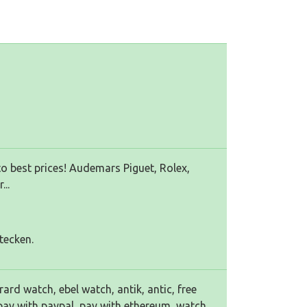
o best prices! Audemars Piguet, Rolex,
...
tecken.
ard watch, ebel watch, antik, antic, free
, pay with paypal, pay with ethereum, watch