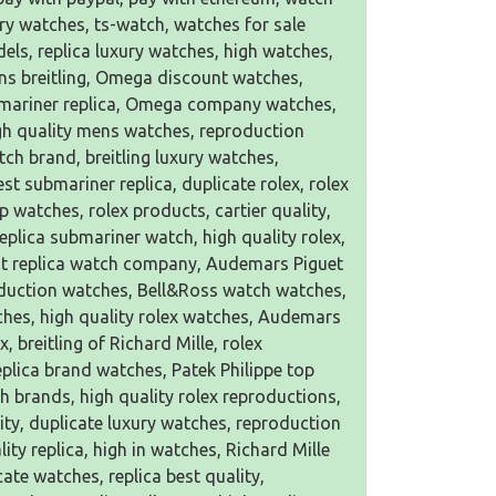
ry watches, ts-watch, watches for sale
els, replica luxury watches, high watches,
ens breitling, Omega discount watches,
bmariner replica, Omega company watches,
high quality mens watches, reproduction
tch brand, breitling luxury watches,
t submariner replica, duplicate rolex, rolex
ap watches, rolex products, cartier quality,
eplica submariner watch, high quality rolex,
 best replica watch company, Audemars Piguet
roduction watches, Bell&Ross watch watches,
tches, high quality rolex watches, Audemars
 breitling of Richard Mille, rolex
plica brand watches, Patek Philippe top
ch brands, high quality rolex reproductions,
ity, duplicate luxury watches, reproduction
ty replica, high in watches, Richard Mille
cate watches, replica best quality,