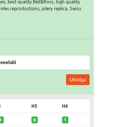
es, best quality Bell&Ross, high quality
olex reproductions, julery replica, Swiss
Innehåll
Utvidga
4
H5
H6
1
6
1