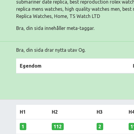
submariner date replica, best reproduction rolex watch
replica mens watches, high quality watches men, best r
Replica Watches, Home, TS Watch LTD
Bra, din sida innehåller meta-taggar.
Bra, din sida drar nytta utav Og.
Egendom
H1
H2
H3
H
1
112
2
1