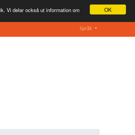
OK
ik. Vi delar också ut information om
Språk