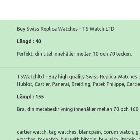
Buy Swiss Replica Watches - TS Watch LTD
Längd : 40
Perfekt, din titel innehåller mellan 10 och 70 tecken.
TSWatchltd - Buy high quality Swiss Replica Watches t
Hublot, Cartier, Panerai, Breitling, Patek Philippe, Cartier
Längd : 155
Bra, din metabeskrivning innehåller mellan 70 och 160 
cartier watch, tag watches, blancpain, corum watch, gir
watches, ts-watch, buy with bitcoin, buy with litecoin