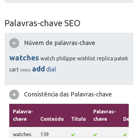
Palavras-chave SEO
Núvem de palavras-chave
watches
watch
philippe
wishlist
replica
patek
add
dial
cart
swiss
Consistência das Palavras-chave
Palavra-
Palavras-
chave
Conteúdo
Título
chave
Descr
watches
139