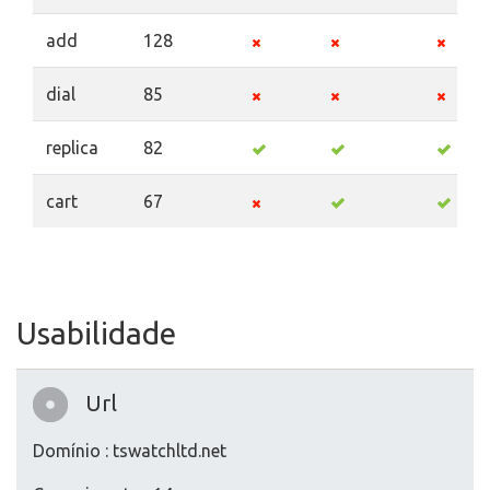
add
128
dial
85
replica
82
cart
67
Usabilidade
Url
Domínio : tswatchltd.net