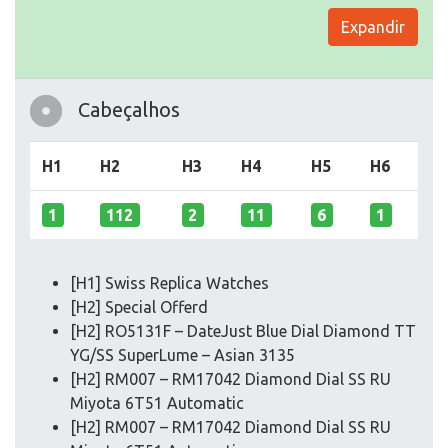
Expandir
Cabeçalhos
H1
H2
H3
H4
H5
H6
1
112
2
11
6
1
[H1] Swiss Replica Watches
[H2] Special Offerd
[H2] RO5131F – DateJust Blue Dial Diamond TT
YG/SS SuperLume – Asian 3135
[H2] RM007 – RM17042 Diamond Dial SS RU
Miyota 6T51 Automatic
[H2] RM007 – RM17042 Diamond Dial SS RU