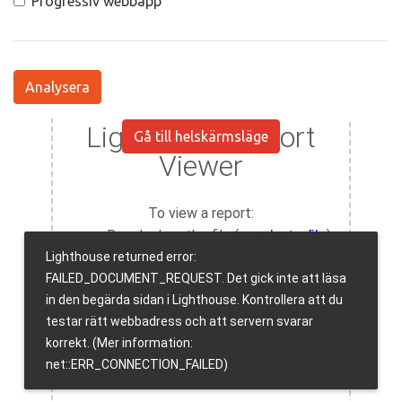
Progressiv webbapp
Analysera
Gå till helskärmsläge