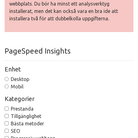
webbplats. Du bör ha minst ett analysverktyg
installerat, men det kan också vara en bra ide att
installera två för att dubbelkolla uppgifterna.
PageSpeed Insights
Enhet
Desktop
Mobil
Kategorier
Prestanda
Tillgänglighet
Bästa metoder
SEO