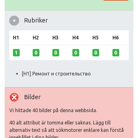
Rubriker
H1
H2
H3
H4
H5
H6
1
0
0
0
0
0
[H1] Ремонт и строительство
Bilder
Vi hittade 40 bilder på denna webbsida.
40 alt attribut är tomma eller saknas. Lägg till
alternativ text så att sökmotorer enklare kan förstå
innehållet i dina bilder.