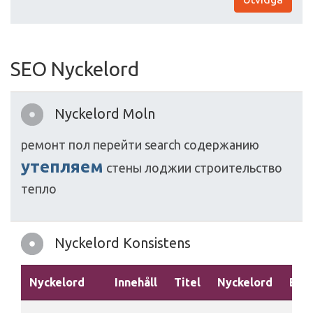
SEO Nyckelord
Nyckelord Moln
ремонт
пол
перейти
search
содержанию
утепляем
стены
лоджии
строительство
тепло
Nyckelord Konsistens
Nyckelord
Innehåll
Titel
Nyckelord
Besk