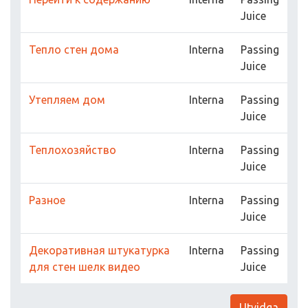
Juice
Тепло стен дома
Interna
Passing
Juice
Утепляем дом
Interna
Passing
Juice
Теплохозяйство
Interna
Passing
Juice
Разное
Interna
Passing
Juice
Декоративная штукатурка
Interna
Passing
для стен шелк видео
Juice
Utvidga