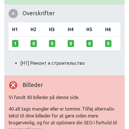
Overskrifter
H1
H2
H3
H4
H5
H6
1
0
0
0
0
0
[H1] Ремонт и строительство
Billeder
Vi fandt 40 billeder på denne side.
40 alt tags mangler eller er tomme. Tilføj alternativ
tekst til dine billeder for at gøre siden mere
brugervenlig, og for at optimere din SEO i forhold til