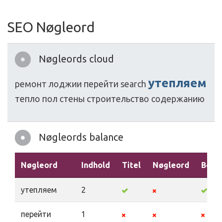
SEO Nøgleord
Nøgleords cloud
утепляем
ремонт
лоджии
перейти
search
тепло
пол
стены
строительство
содержанию
Nøgleords balance
Nøgleord
Indhold
Titel
Nøgleord
Beskr
утепляем
2
перейти
1