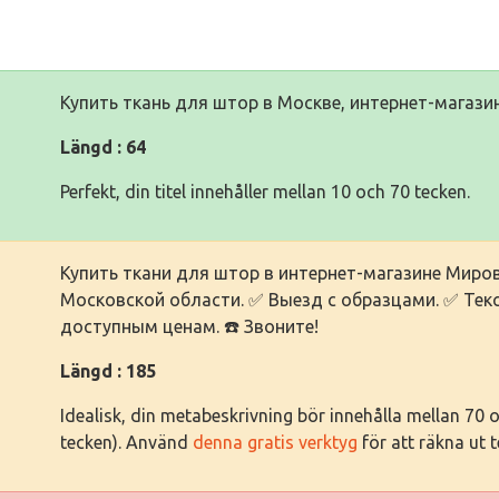
Купить ткань для штор в Москве, интернет-магази
Längd : 64
Perfekt, din titel innehåller mellan 10 och 70 tecken.
Купить ткани для штор в интернет-магазине Миров
Московской области. ✅ Выезд с образцами. ✅ Текс
доступным ценам. ☎️ Звоните!
Längd : 185
Idealisk, din metabeskrivning bör innehålla mellan 70
tecken). Använd
denna gratis verktyg
för att räkna ut 