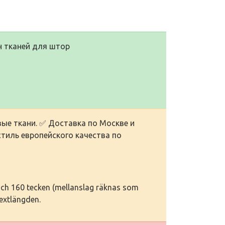
н тканей для штор
ые ткани. ✅ Доставка по Москве и
тиль европейского качества по
 och 160 tecken (mellanslag räknas som
textlängden.