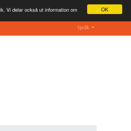
OK
ik. Vi delar också ut information om
Språk