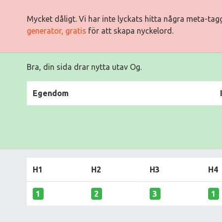
Mycket dåligt. Vi har inte lyckats hitta några meta-ta
generator, gratis
för att skapa nyckelord.
Bra, din sida drar nytta utav Og.
Egendom
H1
H2
H3
H4
1
2
3
1