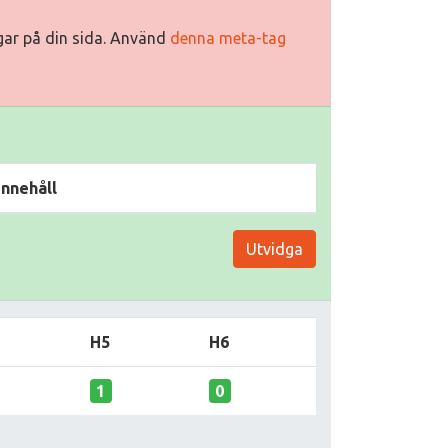
ggar på din sida. Använd
denna meta-tag
Innehåll
Utvidga
H5
H6
1
0