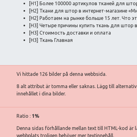
[H1] Более 100000 артикулов тканей для што
[H2] Ткани для штор в интернет-магазине «М
[H2] Работаем на рынке больше 15 лет. Что э
[H3] Четыре причины купить ткань для штор 
[H3] Стоимость доставки и оплата
[H3] Ткань Главная
Vi hittade 126 bilder på denna webbsida.
8 alt attribut är tomma eller saknas. Lägg till alternat
innehållet i dina bilder.
Ratio :
1%
Denna sidas förhållande mellan text till HTML-kod är lä
webbplats troligen behöver mer textinnehåll.