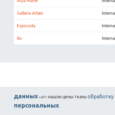
Arya Home
Interna
Galleria Arben
Interna
Espocada
Interna
Iliv
Interna
данных
обработку
нашли
цены
ткань
сайт
персональных