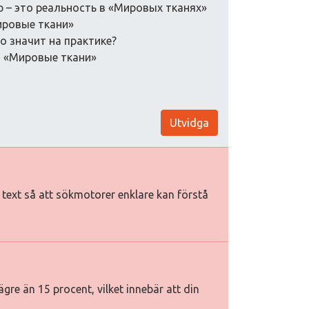
р – это реальность в «Мировых тканях»
ировые ткани»
то значит на практике?
в «Мировые ткани»
Utvidga
iv text så att sökmotorer enklare kan förstå
gre än 15 procent, vilket innebär att din