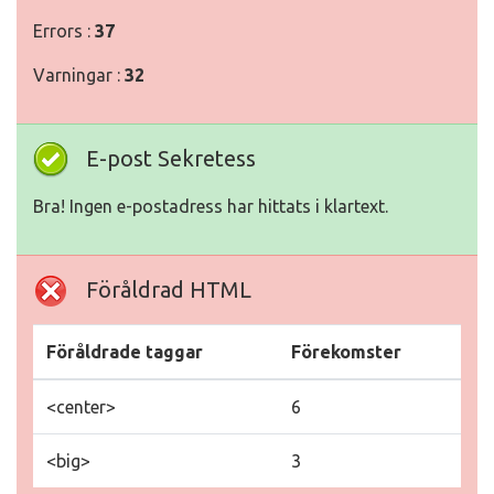
Errors :
37
Varningar :
32
E-post Sekretess
Bra! Ingen e-postadress har hittats i klartext.
Föråldrad HTML
Föråldrade taggar
Förekomster
<center>
6
<big>
3