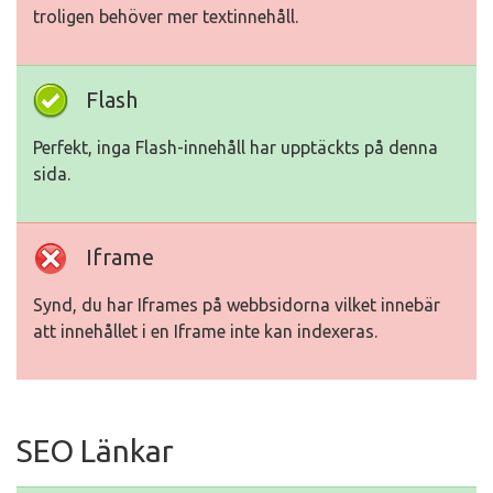
troligen behöver mer textinnehåll.
Flash
Perfekt, inga Flash-innehåll har upptäckts på denna
sida.
Iframe
Synd, du har Iframes på webbsidorna vilket innebär
att innehållet i en Iframe inte kan indexeras.
SEO Länkar