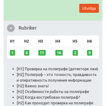
Utvidga
Rubriker
H1
H2
H3
H4
H5
H6
1
6
11
16
2
0
[H1] Проверка на полиграфе (детекторе лжи)
[H2] Полиграф – это точность, правдивость
и оперативность получения информации
[H2] Важно знать!
[H2] Особенности работы на полиграфе
[H2] Когда востребован полиграф?
[H2] Как проходит проверка на полиграфе