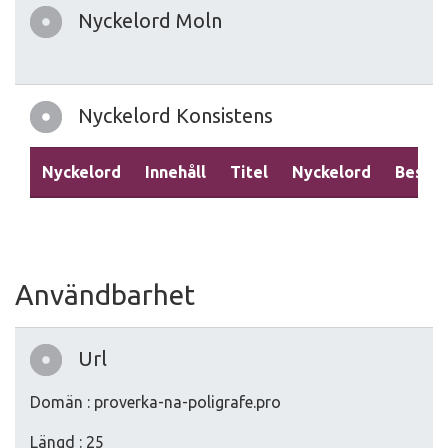
Nyckelord Moln
Nyckelord Konsistens
Nyckelord
Innehåll
Titel
Nyckelord
Beskri
Användbarhet
Url
Domän : proverka-na-poligrafe.pro
Längd : 25