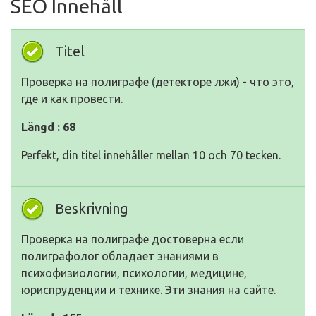
SEO Innehåll
Titel
Проверка на полиграфе (детекторе лжи) - что это,
где и как провести.
Längd : 68
Perfekt, din titel innehåller mellan 10 och 70 tecken.
Beskrivning
Проверка на полиграфе достоверна если
полиграфолог обладает знаниями в
психофизиологии, психологии, медицине,
юриспруденции и технике. Эти знания на сайте.