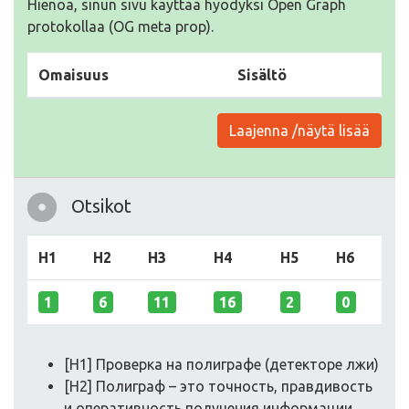
Hienoa, sinun sivu käyttää hyödyksi Open Graph
protokollaa (OG meta prop).
Omaisuus
Sisältö
Laajenna /näytä lisää
Otsikot
H1
H2
H3
H4
H5
H6
1
6
11
16
2
0
[H1] Проверка на полиграфе (детекторе лжи)
[H2] Полиграф – это точность, правдивость
и оперативность получения информации