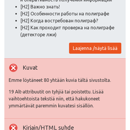
[H2] Важно знать!
[H2] Особенности работы на полиграфе
[H2] Когда востребован полиграф?
[H2] Как проходит проверка на полиграфе
(детекторе лжи)
Laajenna /näytä lisää
Kuvat
Emme löytäneet 80 yhtään kuvia tältä sivustolta.
19 Alt-attribuutit on tyhjiä tai poistettu. Lisää
vaihtoehtoista tekstiä niin, että hakukoneet
ymmärtävät paremmin kuvatesi sisällön.
Kirjain/HTML suhde