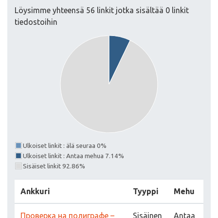
Löysimme yhteensä 56 linkit jotka sisältää 0 linkit
tiedostoihin
Ulkoiset linkit : älä seuraa 0%
Ulkoiset linkit : Antaa mehua 7.14%
Sisäiset linkit 92.86%
Ankkuri
Tyyppi
Mehu
Проверка на полиграфе –
Sisäinen
Antaa