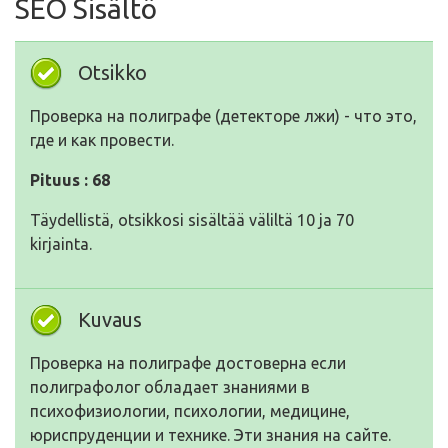
SEO Sisältö
Otsikko
Проверка на полиграфе (детекторе лжи) - что это,
где и как провести.
Pituus : 68
Täydellistä, otsikkosi sisältää väliltä 10 ja 70
kirjainta.
Kuvaus
Проверка на полиграфе достоверна если
полиграфолог обладает знаниями в
психофизиологии, психологии, медицине,
юриспруденции и технике. Эти знания на сайте.