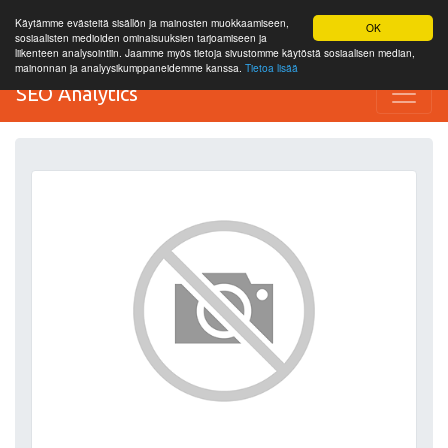
Käytämme evästeitä sisällön ja mainosten muokkaamiseen,
OK
sosiaalisten medioiden ominaisuuksien tarjoamiseen ja
liikenteen analysointiin. Jaamme myös tietoja sivustomme käytöstä sosiaalisen median,
mainonnan ja analyysikumppaneidemme kanssa.
Tietoa lisää
SEO Analytics