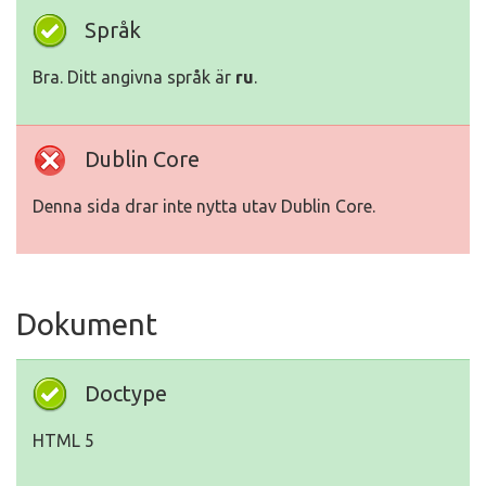
Språk
Bra. Ditt angivna språk är
ru
.
Dublin Core
Denna sida drar inte nytta utav Dublin Core.
Dokument
Doctype
HTML 5