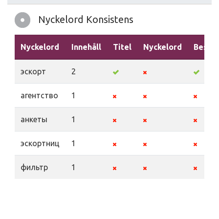
Nyckelord Konsistens
Nyckelord
Innehåll
Titel
Nyckelord
Beskri
эскорт
2
агентство
1
анкеты
1
эскортниц
1
фильтр
1