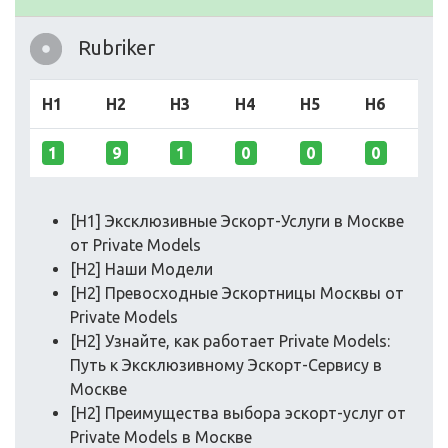
Rubriker
H1
H2
H3
H4
H5
H6
1
9
1
0
0
0
[H1] Эксклюзивные Эскорт-Услуги в Москве
от Private Models
[H2] Наши Модели
[H2] Превосходные Эскортницы Москвы от
Private Models
[H2] Узнайте, как работает Private Models:
Путь к Эксклюзивному Эскорт-Сервису в
Москве
[H2] Преимущества выбора эскорт-услуг от
Private Models в Москве