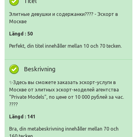
Titel
Элитные девушки и содержанки???? - Эскорт в
Москве
Längd : 50
Perfekt, din titel innehåller mellan 10 och 70 tecken.
Beskrivning
✨Здесь вы сможете заказать эскорт-услуги в
Москве от элитных эскорт-моделей агентства
"Private Models", по цене от 10 000 рублей за час.
????
Längd : 141
Bra, din metabeskrivning innehåller mellan 70 och
160 tecken.