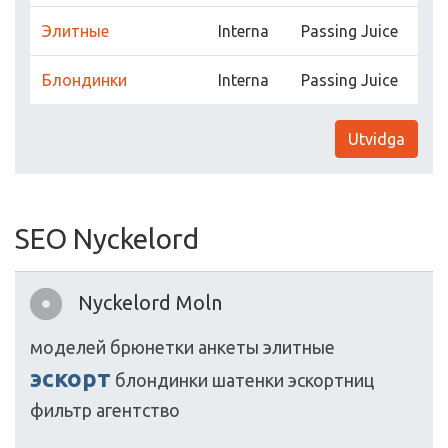
Элитные
Interna
Passing Juice
Блондинки
Interna
Passing Juice
Utvidga
SEO Nyckelord
Nyckelord Moln
моделей
брюнетки
анкеты
элитные
эскорт
блондинки
шатенки
эскортниц
фильтр
агентство