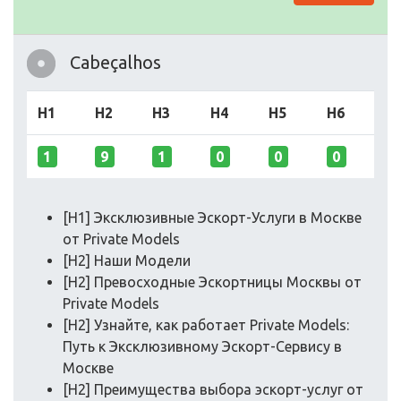
Cabeçalhos
H1
H2
H3
H4
H5
H6
1
9
1
0
0
0
[H1] Эксклюзивные Эскорт-Услуги в Москве
от Private Models
[H2] Наши Модели
[H2] Превосходные Эскортницы Москвы от
Private Models
[H2] Узнайте, как работает Private Models:
Путь к Эксклюзивному Эскорт-Сервису в
Москве
[H2] Преимущества выбора эскорт-услуг от