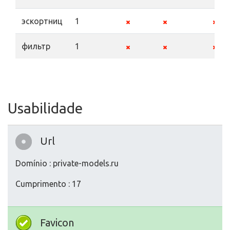
эскортниц
1
фильтр
1
Usabilidade
Url
Domínio : private-models.ru
Cumprimento : 17
Favicon