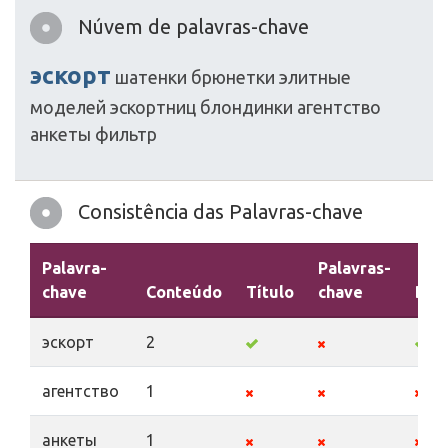
Núvem de palavras-chave
эскорт
шатенки
брюнетки
элитные
моделей
эскортниц
блондинки
агентство
анкеты
фильтр
Consistência das Palavras-chave
Palavra-
Palavras-
chave
Conteúdo
Título
chave
Des
эскорт
2
агентство
1
анкеты
1