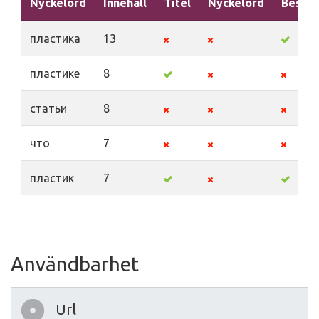
Nyckelord
Innehåll
Titel
Nyckelord
Beskri
пластика
13
пластике
8
статьи
8
что
7
пластик
7
Användbarhet
Url