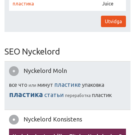
пластика
Juice
Utvidga
SEO Nyckelord
Nyckelord Moln
пластике
все
что
минут
упаковка
или
пластика
статьи
пластик
переработка
Nyckelord Konsistens