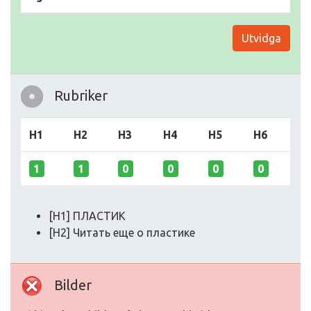
Utvidga
Rubriker
H1
H2
H3
H4
H5
H6
1
1
0
0
0
0
[H1] ПЛАСТИК
[H2] Читать еще о пластике
Bilder