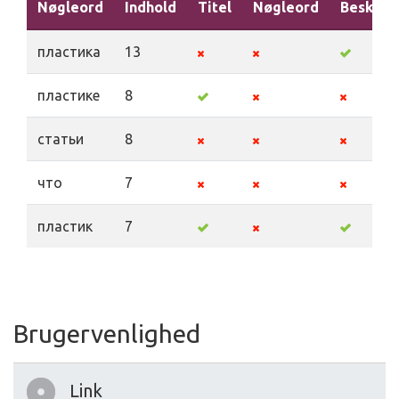
Nøgleord
Indhold
Titel
Nøgleord
Beskriv
пластика
13
пластике
8
статьи
8
что
7
пластик
7
Brugervenlighed
Link