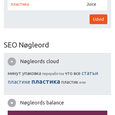
пластика
Juice
Udvid
SEO Nøgleord
Nøgleords cloud
статьи
минут
упаковка
что
все
переработка
пластика
пластике
пластик
или
Nøgleords balance