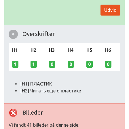
Udvid
Overskrifter
H1
H2
H3
H4
H5
H6
1
1
0
0
0
0
[H1] ПЛАСТИК
[H2] Читать еще о пластике
Billeder
Vi fandt 41 billeder på denne side.