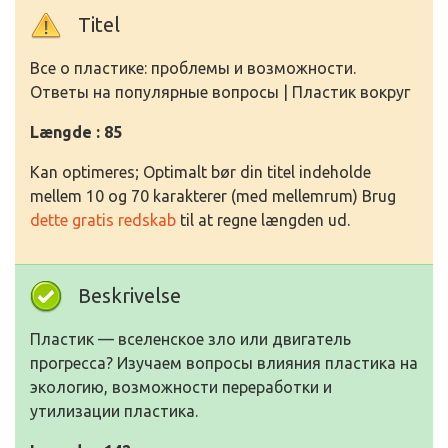
Titel
Все о пластике: проблемы и возможности.
Ответы на популярные вопросы | Пластик вокруг
Længde : 85
Kan optimeres; Optimalt bør din titel indeholde
mellem 10 og 70 karakterer (med mellemrum) Brug
dette gratis redskab
til at regne længden ud.
Beskrivelse
Пластик — вселенское зло или двигатель
прогресса? Изучаем вопросы влияния пластика на
экологию, возможности переработки и
утилизации пластика.