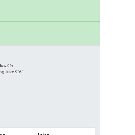
ollow 0%
ing Juice 50%