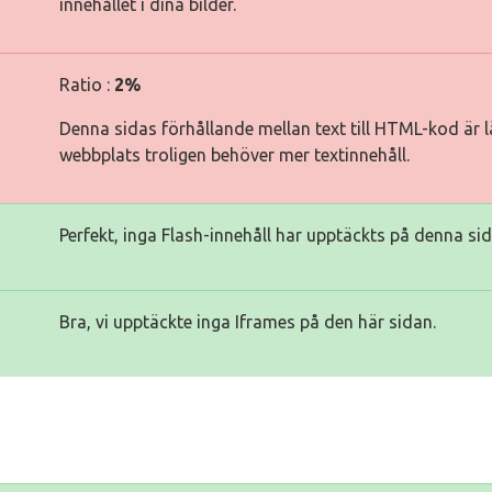
innehållet i dina bilder.
Ratio :
2%
Denna sidas förhållande mellan text till HTML-kod är lä
webbplats troligen behöver mer textinnehåll.
Perfekt, inga Flash-innehåll har upptäckts på denna sid
Bra, vi upptäckte inga Iframes på den här sidan.