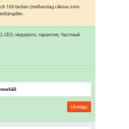
 och 160 tecken (mellanslag räknas som
textlängden.
, СЕО, недорого, гарантия, Частный
Innehåll
Utvidga