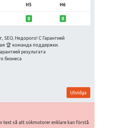
H5
H6
0
0
, SEO, Недорого! С Гарантией
ная 🏆 команда поддержки.
гарантией результата
го бизнеса
Utvidga
tiv text så att sökmotorer enklare kan förstå