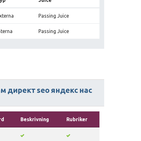
yp
Juice
xterna
Passing Juice
nterna
Passing Juice
ам
директ
seo
яндекс
нас
rd
Beskrivning
Rubriker