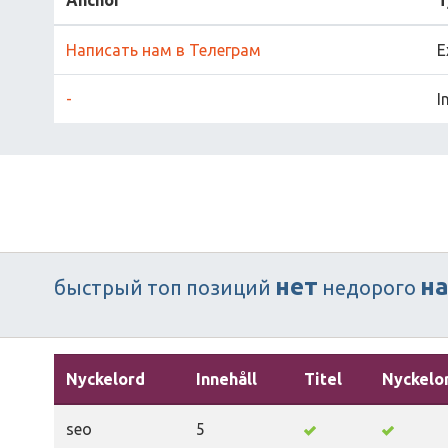
Anchor
T
Написать нам в Телеграм
E
-
I
нет
н
быстрый
топ
позиций
недорого
Nyckelord
Innehåll
Titel
Nyckelo
seo
5