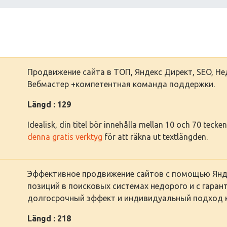
Продвижение сайта в ТОП, Яндекс Директ, SEO, Не
Вебмастер +компетентная команда поддержки.
Längd : 129
Idealisk, din titel bör innehålla mellan 10 och 70 tec
denna gratis verktyg
för att räkna ut textlängden.
Эффективное продвижение сайтов с помощью Янде
позиций в поисковых системах недорого и с гарант
долгосрочный эффект и индивидуальный подход к
Längd : 218