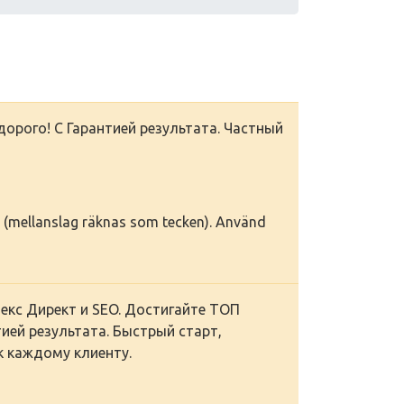
дорого! С Гарантией результата. Частный
ken (mellanslag räknas som tecken). Använd
кс Директ и SEO. Достигайте ТОП
ией результата. Быстрый старт,
 каждому клиенту.