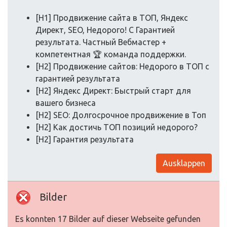
[H1] Продвижение сайта в ТОП, Яндекс
Директ, SEO, Недорого! С Гарантией
результата. Частный Вебмастер +
компетентная 🏆 команда поддержки.
[H2] Продвижение сайтов: Недорого в ТОП с
гарантией результата
[H2] Яндекс Директ: Быстрый старт для
вашего бизнеса
[H2] SEO: Долгосрочное продвижение в Топ
[H2] Как достичь ТОП позиций недорого?
[H2] Гарантия результата
Ausklappen
Bilder
Es konnten 17 Bilder auf dieser Webseite gefunden