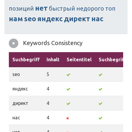
нет
позиций
быстрый
недорого
топ
нам
seo
яндекс
директ
нас
Keywords Consistency
Suchbegriff
Inhalt
Seitentitel
Suchbegriffe
seo
5
яндекс
4
директ
4
нас
4