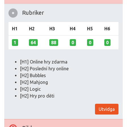
Rubriker
H1
H2
H3
H4
H5
H6
1
64
88
0
0
0
[H1] Online hry zdarma
[H2] Poslední hry online
[H2] Bubbles
[H2] Mahjong
[H2] Logic
[H2] Hry pro děti
Utvidga