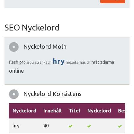
SEO Nyckelord
Nyckelord Moln
hry
flash
pro
hrát
zdarma
jsou
stránkách
můžete
našich
online
Nyckelord Konsistens
Nyckelord
Innehåll
Titel
Nyckelord
Beskri
hry
40