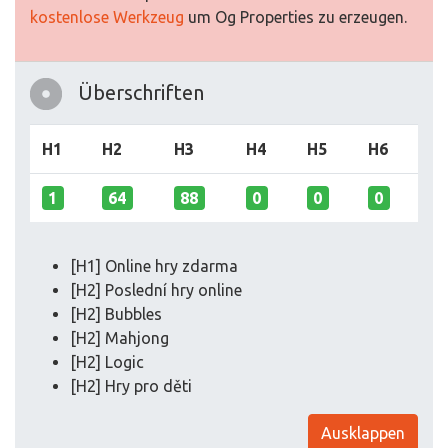
kostenlose Werkzeug
um Og Properties zu erzeugen.
Überschriften
H1
H2
H3
H4
H5
H6
1
64
88
0
0
0
[H1] Online hry zdarma
[H2] Poslední hry online
[H2] Bubbles
[H2] Mahjong
[H2] Logic
[H2] Hry pro děti
Ausklappen