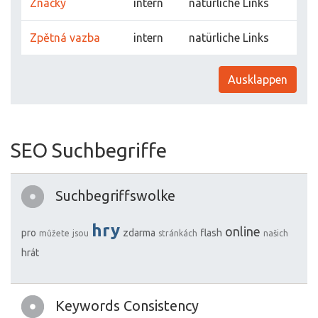
Značky
intern
natürliche Links
Zpětná vazba
intern
natürliche Links
Ausklappen
SEO Suchbegriffe
Suchbegriffswolke
hry
online
pro
zdarma
flash
můžete
jsou
stránkách
našich
hrát
Keywords Consistency