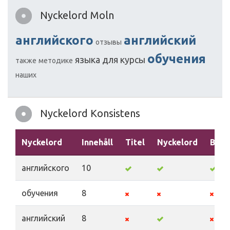
Nyckelord Moln
английского
английский
отзывы
обучения
языка
для
курсы
также
методике
наших
Nyckelord Konsistens
Nyckelord
Innehåll
Titel
Nyckelord
Besk
английского
10
обучения
8
английский
8