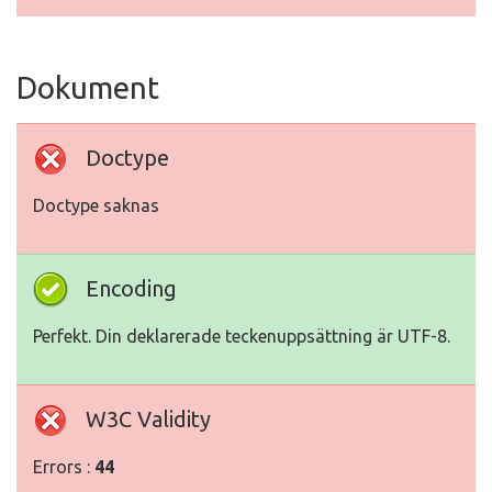
Dokument
Doctype
Doctype saknas
Encoding
Perfekt. Din deklarerade teckenuppsättning är UTF-8.
W3C Validity
Errors :
44