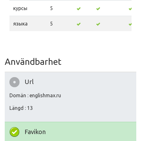
курсы
5
языка
5
Användbarhet
Url
Domän : englishmax.ru
Längd : 13
Favikon