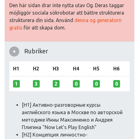
Den här sidan drar inte nytta utav Og. Deras taggar
möjliggör sociala sökrobotar att bättre strukturera
strukturera din sida. Använd
denna og generatorn
gratis
för att skapa dom.
Rubriker
H1
H2
H3
H4
H5
H6
1
3
2
0
0
0
[H1] Активно-разговорные курсы
английского языка в Москве по авторской
методике Инны Максименко и Андрея
Плигина "Now Let's Play English"
[H2] Концепция личностно-